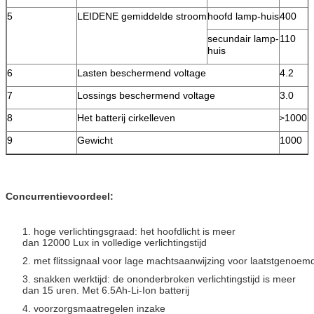
5
LEIDENE gemiddelde stroom
hoofd lamp-huis
400
secundair lamp-
110
huis
6
Lasten beschermend voltage
4.2
7
Lossings beschermend voltage
3.0
8
Het batterij cirkelleven
1000
>
9
Gewicht
1000
Concurrentievoordeel:
1. hoge verlichtingsgraad: het hoofdlicht is meer
dan 12000 Lux in volledige verlichtingstijd
2. met flitssignaal voor lage machtsaanwijzing voor laatstgenoem
3. snakken werktijd: de ononderbroken verlichtingstijd is meer
dan 15 uren. Met 6.5Ah-Li-Ion batterij
4. voorzorgsmaatregelen inzake