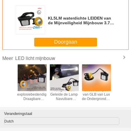
KL5LM waterdichte LEIDEN van
de Mijnveiligheid Mijnbouw 3.7V
15000 Lamp Lux, Navulbare
Mijnbouwlamp
Doorgaan
LED licht mijnbouw
Meer
N van
De
Veiligheid 1w
15000 Lampen
Navulba
room 4.2V
explosiebestendige
Geleide de Lamp
van GLB van Lux
LEID
uwlicht
Draagbare
Navulbare
de Ondergrondse,
Mijnbouw
Geleide
15000lux Hoge
Explosiebestendige
Mijnwerkers
Helderheid van
Geleide
steken 1
Mijnbouwglb
Mijnwerkerskoplamp
Veranderingstaal
Navulbare aan
Watt 6.6ah
Dutch