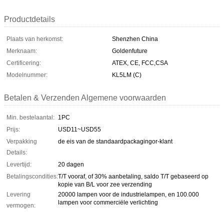
Productdetails
Plaats van herkomst:
Shenzhen China
Merknaam:
Goldenfuture
Certificering:
ATEX, CE, FCC,CSA
Modelnummer:
KL5LM (C)
Betalen & Verzenden Algemene voorwaarden
Min. bestelaantal:
1PC
Prijs:
USD11~USD55
Verpakking
de eis van de standaardpackagingor-klant
Details:
Levertijd:
20 dagen
Betalingscondities:
T/T vooraf, of 30% aanbetaling, saldo T/T gebaseerd op
kopie van B/L voor zee verzending
Levering
20000 lampen voor de industrielampen, en 100.000
lampen voor commerciële verlichting
vermogen: