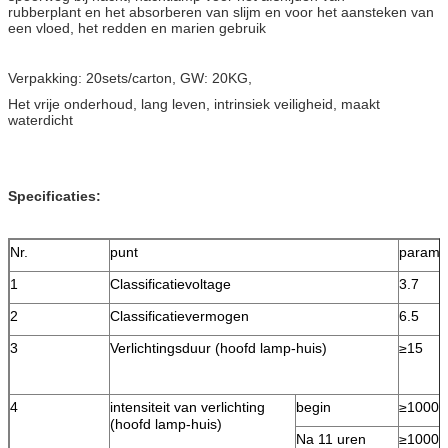
rubberplant en het absorberen van
slijm en voor het aansteken van
een vloed, het redden en marien gebruik
Verpakking: 20sets/carton, GW: 20KG,
Het vrije onderhoud, lang leven, intrinsiek veiligheid, maakt
waterdicht
Specificaties:
Nr.
punt
parame
1
Classificatievoltage
3.7
2
Classificatievermogen
6.5
3
Verlichtingsduur (hoofd lamp-huis)
≥15
4
intensiteit van verlichting
begin
≥10000
(hoofd lamp-huis)
Na 11 uren
≥10000