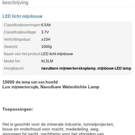
beschrijving
LED licht mijnbouw
Classificatievermogen:
6.5Ah
Classificatievoltage:
3.7V
Verlichtingsduur:
≥15H
Gewicht:
1000g
Naam van het product:
LED licht mijnbouw
Model No:
KL5LM
navulbare mijnwerkerskoplamp
mijnbouw LED lamp
Hoogtepunt:
,
15000 de
hoofd
lamp van van
Lux
, Navulbare Waterdichte Lamp
mijnwerkersglb
Toepassingen:
Het is geschikt voor de minerale industrie, tunnelprojecten,
bouw en onderhoud voor macht, mededeling, weg,
spoorweg bij nacht, nachtlamp voor het afsnijden van