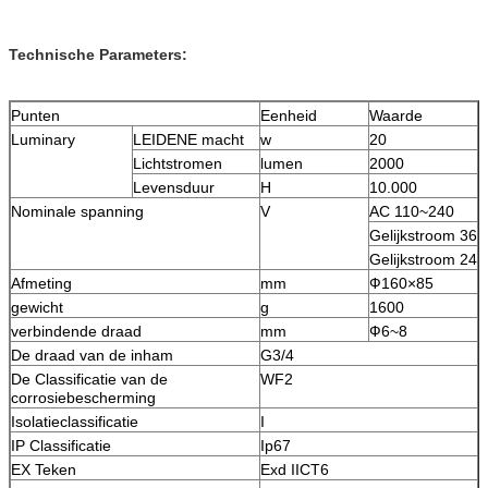
Technische Parameters:
Punten
Eenheid
Waarde
Luminary
LEIDENE macht
w
20
Lichtstromen
lumen
2000
Levensduur
H
10.000
Nominale spanning
V
AC 110~240
Gelijkstroom 36
Gelijkstroom 24
Afmeting
mm
Ф160×85
gewicht
g
1600
verbindende draad
mm
Ф6~8
De draad van de inham
G3/4
De Classificatie van de
WF2
corrosiebescherming
Isolatieclassificatie
I
IP Classificatie
Ip67
EX Teken
Exd IICT6