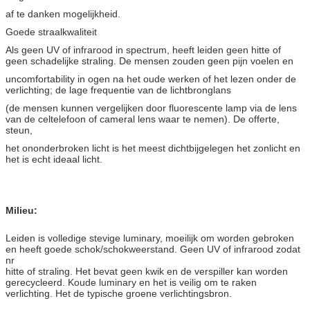
af te danken mogelijkheid.
Goede straalkwaliteit
Als geen UV of infrarood in spectrum, heeft leiden geen hitte of
geen schadelijke straling. De mensen zouden geen pijn voelen en
uncomfortability in ogen na het oude werken of het lezen onder de
verlichting; de lage frequentie van de lichtbronglans
(de mensen kunnen vergelijken door fluorescente lamp via de lens
van de celtelefoon of cameral lens waar te nemen). De offerte,
steun,
het ononderbroken licht is het meest dichtbijgelegen het zonlicht en
het is echt ideaal licht.
Milieu:
Leiden is volledige stevige luminary, moeilijk om worden gebroken
en heeft goede schok/schokweerstand. Geen UV of infrarood zodat
nr
hitte of straling. Het bevat geen kwik en de verspiller kan worden
gerecycleerd. Koude luminary en het is veilig om te raken
verlichting. Het de typische groene verlichtingsbron.