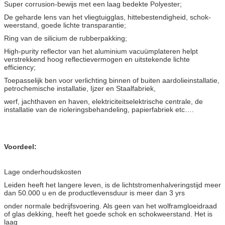
Super corrusion-bewijs met een laag bedekte Polyester;
De geharde lens van het vliegtuigglas, hittebestendigheid, schok-
weerstand, goede lichte transparantie;
Ring van de silicium de rubberpakking;
High-purity reflector van het aluminium vacuümplateren helpt
verstrekkend hoog reflectievermogen en uitstekende lichte
efficiency;
Toepasselijk ben voor verlichting binnen of buiten aardolieinstallatie,
petrochemische installatie, Ijzer en Staalfabriek,
werf, jachthaven en haven, elektriciteitselektrische centrale, de
installatie van de rioleringsbehandeling, papierfabriek etc….
Voordeel:
Lage onderhoudskosten
Leiden heeft het langere leven, is de lichtstromenhalveringstijd meer
dan 50.000 u en de productlevensduur is meer dan 3 yrs
onder normale bedrijfsvoering. Als geen van het wolframgloeidraad
of glas dekking, heeft het goede schok en schokweerstand. Het is
laag