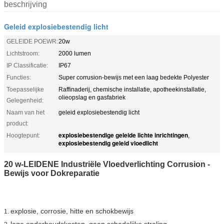
beschrijving
Geleid explosiebestendig licht
GELEIDE POEWR:
20w
Lichtstroom:
2000 lumen
IP Classificatie:
IP67
Functies:
Super corrusion-bewijs met een laag bedekte Polyester
Toepasselijke
Raffinaderij, chemische installatie, apotheekinstallatie,
olieopslag en gasfabriek
Gelegenheid:
Naam van het
geleid explosiebestendig licht
product:
explosiebestendige geleide lichte inrichtingen
Hoogtepunt:
,
explosiebestendig geleid vloedlicht
20 w-LEIDENE Industriële Vloedverlichting Corrusion -
Bewijs voor Dokreparatie
explosie, corrosie, hitte en schokbewijs
1.
lage onderhoudskosten, geen schadelijke straling