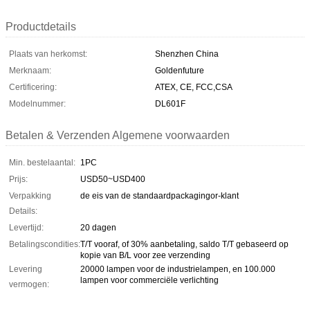
Productdetails
Plaats van herkomst:
Shenzhen China
Merknaam:
Goldenfuture
Certificering:
ATEX, CE, FCC,CSA
Modelnummer:
DL601F
Betalen & Verzenden Algemene voorwaarden
Min. bestelaantal:
1PC
Prijs:
USD50~USD400
Verpakking
de eis van de standaardpackagingor-klant
Details:
Levertijd:
20 dagen
Betalingscondities:
T/T vooraf, of 30% aanbetaling, saldo T/T gebaseerd op
kopie van B/L voor zee verzending
Levering
20000 lampen voor de industrielampen, en 100.000
lampen voor commerciële verlichting
vermogen: