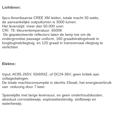
Lichtbron:
6pcs Amerikaanse CREE XM leiden, totale macht 30 watts,
de aanvankelijke outputlumen is 3000 lumen.
Het levenstijd: meer dan 50.000 uren
CRI: 78, kleurentemperatuur: 6500K
De gepatenteerde reflectors laten de lamp toe om de
ondergrondse passage uniform, 160 graadstralingshoek in
longituginalvliegtuig, en 120 graad in transversaal vliegtuig te
verlichten
Elektro:
Input: AC85-265V, 50/60HZ, of DC24-36V, geen kritiek aan
voltagedalingen.
De totale machtsconsumptie is slechts 33watt, het energieverbruik
van .reducing door 7 keer.
Spanwijdte met lange levensuur, en geen onderhoudskosten,
absoluut corrosiebewijs, explosiebestendig, stofbewijs en
waterbewijs.