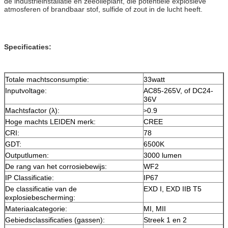
de industrieinstallatie en zeeolieplant, die potentiële explosieve
atmosferen of brandbaar stof, sulfide of zout in de lucht heeft.
Specificaties:
Totale machtsconsumptie:
33watt
Inputvoltage:
AC85-265V, of DC24-
36V
Machtsfactor (λ):
0.9
>
Hoge machts LEIDEN merk:
CREE
CRI:
78
GDT:
6500K
Outputlumen:
3000 lumen
De rang van het corrosiebewijs:
WF2
IP Classificatie:
IP67
De classificatie van de
EXD I, EXD IIB T5
explosiebescherming:
Materiaalcategorie:
MI, MII
Gebiedsclassificaties (gassen):
Streek 1 en 2