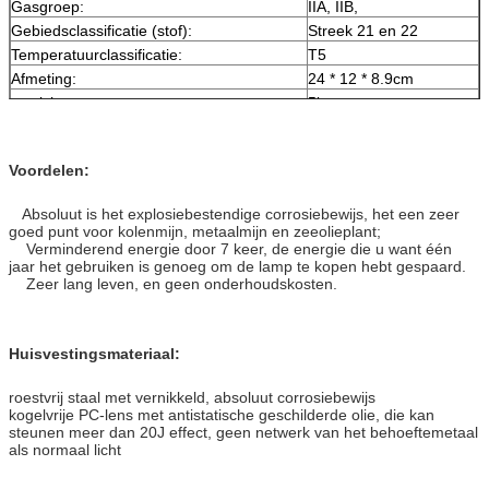
Gasgroep:
IIA, IIB,
Gebiedsclassificatie (stof):
Streek 21 en 22
Temperatuurclassificatie:
T5
Afmeting:
24 * 12 * 8.9cm
gewicht:
5kg
Voordelen:
Absoluut is het explosiebestendige corrosiebewijs, het een zeer
goed punt voor kolenmijn, metaalmijn en zeeolieplant;
Verminderend energie door 7 keer, de energie die u want één
jaar het gebruiken is genoeg om de lamp te kopen hebt gespaard.
Zeer lang leven, en geen onderhoudskosten.
Huisvestingsmateriaal:
roestvrij staal met vernikkeld, absoluut corrosiebewijs
kogelvrije PC-lens met antistatische geschilderde olie, die kan
steunen meer dan 20J effect, geen netwerk van het behoeftemetaal
als normaal licht