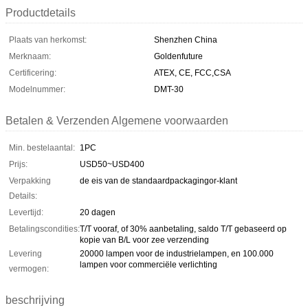
Productdetails
Plaats van herkomst:
Shenzhen China
Merknaam:
Goldenfuture
Certificering:
ATEX, CE, FCC,CSA
Modelnummer:
DMT-30
Betalen & Verzenden Algemene voorwaarden
Min. bestelaantal:
1PC
Prijs:
USD50~USD400
Verpakking
de eis van de standaardpackagingor-klant
Details:
Levertijd:
20 dagen
Betalingscondities:
T/T vooraf, of 30% aanbetaling, saldo T/T gebaseerd op
kopie van B/L voor zee verzending
Levering
20000 lampen voor de industrielampen, en 100.000
lampen voor commerciële verlichting
vermogen:
beschrijving