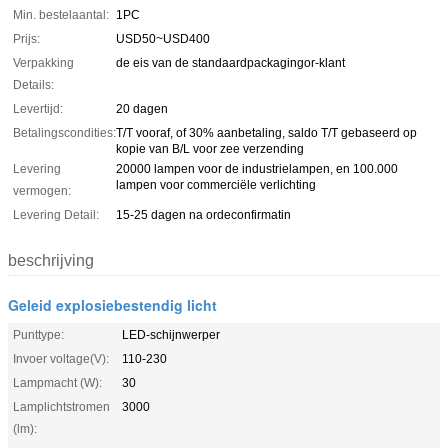
Min. bestelaantal:
1PC
Prijs:
USD50~USD400
Verpakking
de eis van de standaardpackagingor-klant
Details:
Levertijd:
20 dagen
Betalingscondities:
T/T vooraf, of 30% aanbetaling, saldo T/T gebaseerd op
kopie van B/L voor zee verzending
Levering
20000 lampen voor de industrielampen, en 100.000
lampen voor commerciële verlichting
vermogen:
Levering Detail:
15-25 dagen na ordeconfirmatin
beschrijving
Geleid explosiebestendig licht
Punttype:
LED-schijnwerper
Invoer voltage(V):
110-230
Lampmacht (W):
30
Lamplichtstromen
3000
(lm):