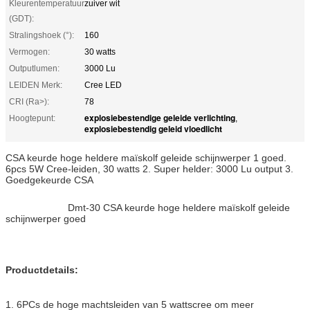
Kleurentemperatuur
zuiver wit
(GDT):
Stralingshoek (°):
160
Vermogen:
30 watts
Outputlumen:
3000 Lu
LEIDEN Merk:
Cree LED
CRI (Ra>):
78
explosiebestendige geleide verlichting
Hoogtepunt:
,
explosiebestendig geleid vloedlicht
CSA keurde hoge heldere maïskolf geleide schijnwerper 1 goed.
6pcs 5W Cree-leiden, 30 watts 2. Super helder: 3000 Lu output 3.
Goedgekeurde CSA
Dmt-30 CSA keurde hoge heldere maïskolf geleide
schijnwerper goed
Productdetails:
1. 6PCs de hoge machtsleiden van 5 wattscree om meer