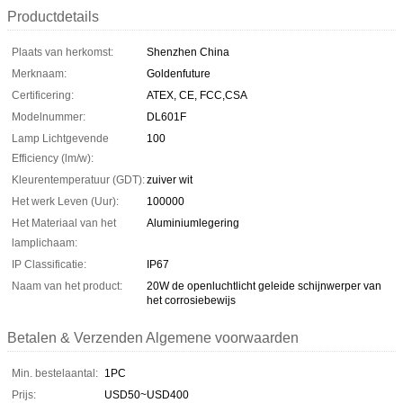
Productdetails
Plaats van herkomst:
Shenzhen China
Merknaam:
Goldenfuture
Certificering:
ATEX, CE, FCC,CSA
Modelnummer:
DL601F
Lamp Lichtgevende
100
Efficiency (lm/w):
Kleurentemperatuur (GDT):
zuiver wit
Het werk Leven (Uur):
100000
Het Materiaal van het
Aluminiumlegering
lamplichaam:
IP Classificatie:
IP67
Naam van het product:
20W de openluchtlicht geleide schijnwerper van
het corrosiebewijs
Betalen & Verzenden Algemene voorwaarden
Min. bestelaantal:
1PC
Prijs:
USD50~USD400