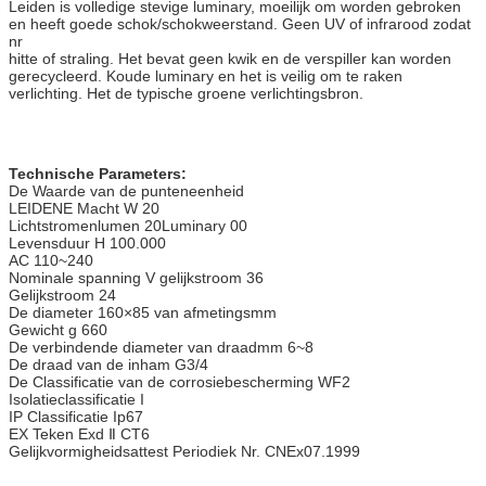
Leiden is volledige stevige luminary, moeilijk om worden gebroken
en heeft goede schok/schokweerstand. Geen UV of infrarood zodat
nr
hitte of straling. Het bevat geen kwik en de verspiller kan worden
gerecycleerd. Koude luminary en het is veilig om te raken
verlichting. Het de typische groene verlichtingsbron.
Technische Parameters:
De Waarde van de punteneenheid
LEIDENE Macht W 20
Lichtstromenlumen 20Luminary 00
Levensduur H 100.000
AC 110~240
Nominale spanning V gelijkstroom 36
Gelijkstroom 24
De diameter 160×85 van afmetingsmm
Gewicht g 660
De verbindende diameter van draadmm 6~8
De draad van de inham G3/4
De Classificatie van de corrosiebescherming WF2
Isolatieclassificatie I
IP Classificatie Ip67
EX Teken Exd Ⅱ CT6
Gelijkvormigheidsattest Periodiek Nr. CNEx07.1999