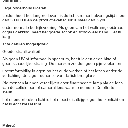
Voordeel:
Lage onderhoudskosten
Leiden heeft het langere leven, is de lichtstromenhalveringstijd meer
dan 50.000 u en de productlevensduur is meer dan 3 yrs
onder normale bedrijfsvoering. Als geen van het wolframgloeidraad
of glas dekking, heeft het goede schok en schokweerstand. Het is
laag
af te danken mogelijkheid.
Goede straalkwaliteit
Als geen UV of infrarood in spectrum, heeft leiden geen hitte of
geen schadelijke straling. De mensen zouden geen pijn voelen en
uncomfortability in ogen na het oude werken of het lezen onder de
verlichting; de lage frequentie van de lichtbronglans
(de mensen kunnen vergelijken door fluorescente lamp via de lens
van de celtelefoon of cameral lens waar te nemen). De offerte,
steun,
het ononderbroken licht is het meest dichtbijgelegen het zonlicht en
het is echt ideaal licht.
Milieu: