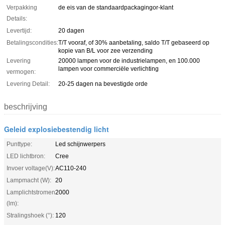
Verpakking
de eis van de standaardpackagingor-klant
Details:
Levertijd:
20 dagen
Betalingscondities:
T/T vooraf, of 30% aanbetaling, saldo T/T gebaseerd op
kopie van B/L voor zee verzending
Levering
20000 lampen voor de industrielampen, en 100.000
lampen voor commerciële verlichting
vermogen:
Levering Detail:
20-25 dagen na bevestigde orde
beschrijving
Geleid explosiebestendig licht
Punttype:
Led schijnwerpers
LED lichtbron:
Cree
Invoer voltage(V):
AC110-240
Lampmacht (W):
20
Lamplichtstromen
2000
(lm):
Stralingshoek (°):
120