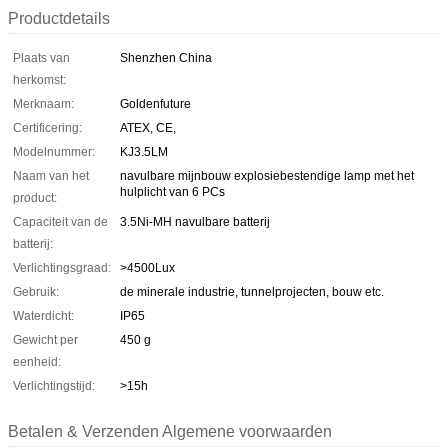
Productdetails
Plaats van
Shenzhen China
herkomst:
Merknaam:
Goldenfuture
Certificering:
ATEX, CE,
Modelnummer:
KJ3.5LM
Naam van het
navulbare mijnbouw explosiebestendige lamp met het
hulplicht van 6 PCs
product:
Capaciteit van de
3.5Ni-MH navulbare batterij
batterij:
Verlichtingsgraad:
>4500Lux
Gebruik:
de minerale industrie, tunnelprojecten, bouw etc.
Waterdicht:
IP65
Gewicht per
450 g
eenheid:
Verlichtingstijd:
>15h
Betalen & Verzenden Algemene voorwaarden