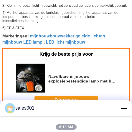
3)
Klein in grootte, licht in gewicht, het eenvoudige laden, gemakkelijk gebruik
4)
Met het apparaat van de kortsluitingbescherming, het apparaat van de
temperatuurbescherming en het apparaat van de te sterke
intensiteitbescherming.
5)
CE & ATEX
mijnbouwbouwvakker geleide lichten
Markeringen:
,
mijnbouw LED lamp
LED licht mijnbouw
,
Krijg de beste prijs voor
Navulbare mijnbouw
explosiebestendige lamp met het
hulplicht van 6 PCs
Doorgaan
sales001
LED mijnbouw koplicht
Meer
6:13 AM