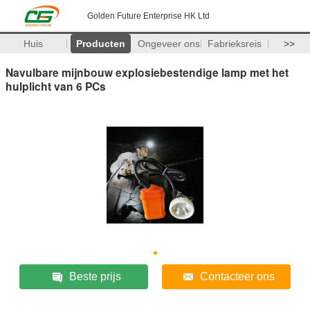
Golden Future Enterprise HK Ltd
Huis
Producten
Ongeveer ons
Fabrieksreis
>>
Navulbare mijnbouw explosiebestendige lamp met het
hulplicht van 6 PCs
Beste prijs
Contacteer ons