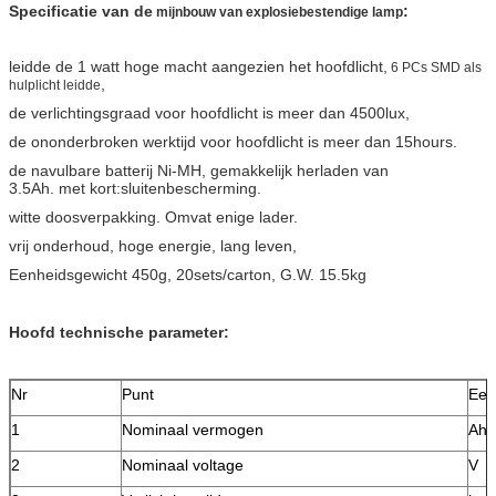
Specificatie van de
:
mijnbouw van explosiebestendige lamp
leidde de 1 watt hoge macht aangezien het hoofdlicht,
6 PCs SMD als
,
hulplicht leidde
de verlichtingsgraad voor hoofdlicht is meer dan 4500lux,
de ononderbroken werktijd voor hoofdlicht is meer dan 15hours.
de navulbare batterij Ni-MH, gemakkelijk herladen van
3.5Ah. met kort:sluitenbescherming.
witte doosverpakking. Omvat enige lader.
vrij onderhoud, hoge energie, lang leven,
Eenheidsgewicht 450g, 20sets/carton, G.W. 15.5kg
Hoofd technische parameter:
Nr
Punt
Een
1
Nominaal vermogen
Ah
2
Nominaal voltage
V