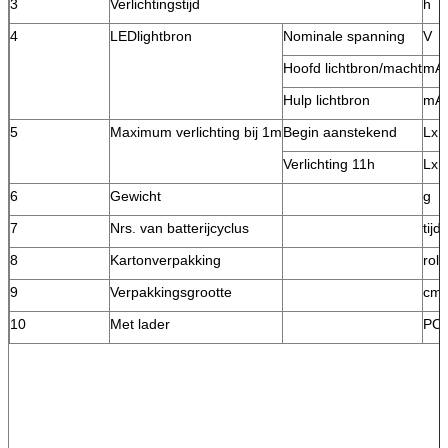
3
Verlichtingstijd
h
4
LEDlightbron
Nominale spanning
V
Hoofd lichtbron/macht
mA
Hulp lichtbron
mA
5
Maximum verlichting bij 1m
Begin aanstekend
Lx
Verlichting 11h
Lx
6
Gewicht
g
7
Nrs. van batterijcyclus
tijd
8
Kartonverpakking
rol
9
Verpakkingsgrootte
cm
10
Met lader
PC