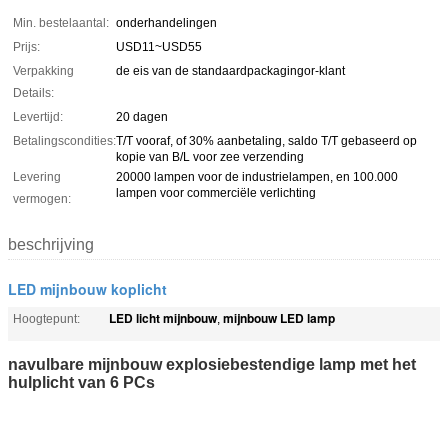
Min. bestelaantal:
onderhandelingen
Prijs:
USD11~USD55
Verpakking
de eis van de standaardpackagingor-klant
Details:
Levertijd:
20 dagen
Betalingscondities:
T/T vooraf, of 30% aanbetaling, saldo T/T gebaseerd op
kopie van B/L voor zee verzending
Levering
20000 lampen voor de industrielampen, en 100.000
lampen voor commerciële verlichting
vermogen:
beschrijving
LED mijnbouw koplicht
LED licht mijnbouw
mijnbouw LED lamp
Hoogtepunt:
,
navulbare mijnbouw explosiebestendige lamp met het
hulplicht van 6 PCs