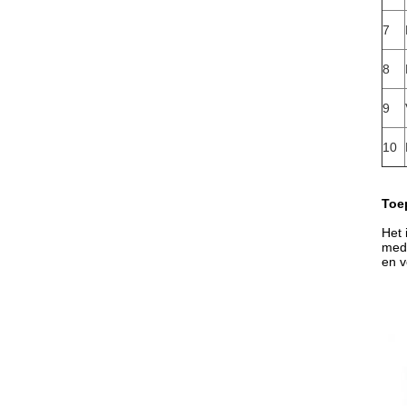
7
8
9
10
Toe
Het 
mede
en v