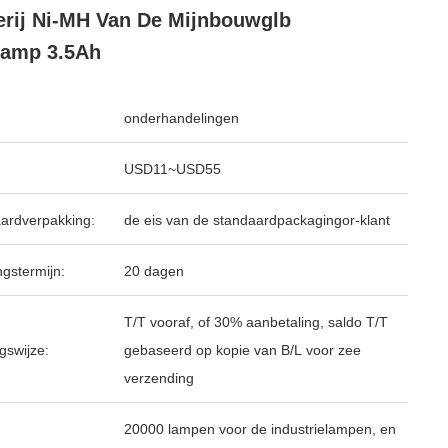
erij Ni-MH Van De Mijnbouwglb
lamp 3.5Ah
onderhandelingen
USD11~USD55
ardverpakking:
de eis van de standaardpackagingor-klant
ngstermijn:
20 dagen
T/T vooraf, of 30% aanbetaling, saldo T/T
gswijze:
gebaseerd op kopie van B/L voor zee
verzending
20000 lampen voor de industrielampen, en