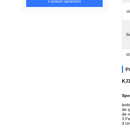
Contact opnemen
Ve
Be
M
P
KJ3
Spec
leid
de i
de n
3.Fe
4.Un