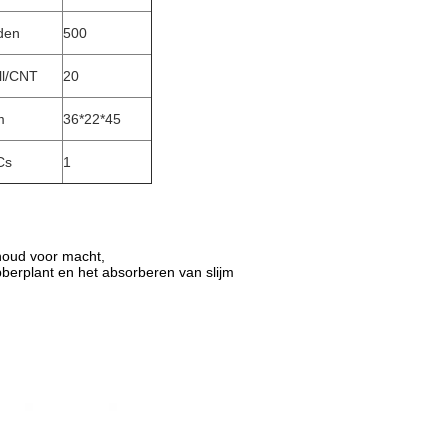
jden
500
ll/CNT
20
m
36*22*45
Cs
1
rhoud voor macht,
berplant en het absorberen van slijm