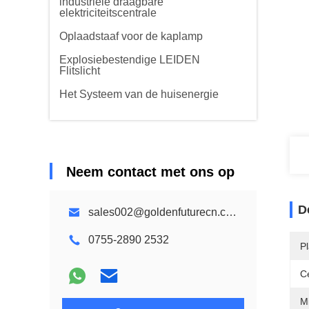
industriële draagbare
elektriciteitscentrale
Oplaadstaaf voor de kaplamp
Explosiebestendige LEIDEN
Flitslicht
Het Systeem van de huisenergie
Neem contact met ons op
D
sales002@goldenfuturecn.com
0755-2890 2532
P
Ce
Mi