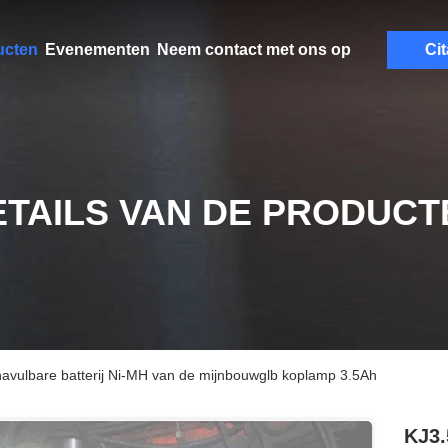
ucten
Evenementen
Neem contact met ons op
Cit
ETAILS VAN DE PRODUCT
avulbare batterij Ni-MH van de mijnbouwglb koplamp 3.5Ah
KJ3.