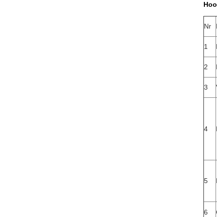
Hoo
Nr
1
2
3
4
5
6