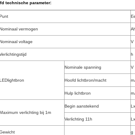
fd technische parameter:
Punt
E
Nominaal vermogen
A
Nominaal voltage
V
Verlichtingstijd
h
Nominale spanning
V
LEDlightbron
Hoofd lichtbron/macht
m
Hulp lichtbron
m
Begin aanstekend
L
Maximum verlichting bij 1m
Verlichting 11h
L
Gewicht
g