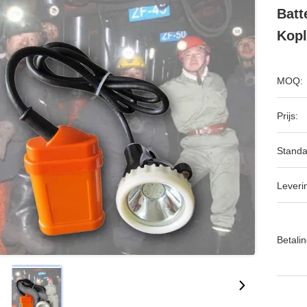
Batt
Kop
MOQ:
Prijs:
Standa
Leveri
Betalin