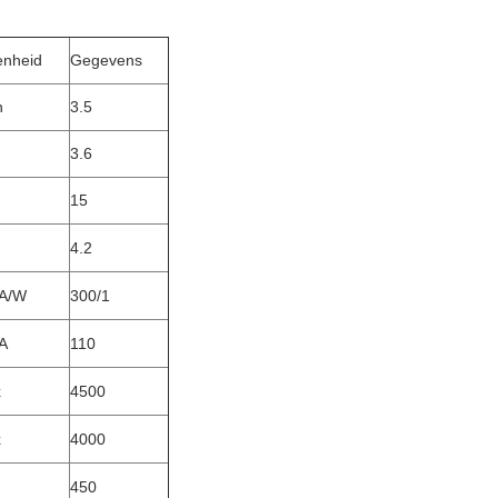
enheid
Gegevens
h
3.5
3.6
15
4.2
A/W
300/1
A
110
x
4500
x
4000
450