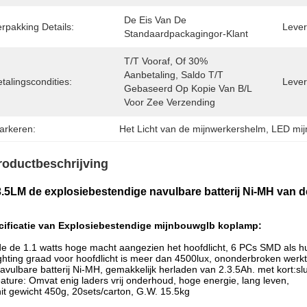
De Eis Van De 
rpakking Details:
Levert
Standaardpackagingor-Klant
T/T Vooraf, Of 30% 
Aanbetaling, Saldo T/T 
talingscondities:
Lever
Gebaseerd Op Kopie Van B/L 
Voor Zee Verzending
arkeren:
Het Licht van de mijnwerkershelm
, 
LED mij
roductbeschrijving
.5LM de explosiebestendige navulbare batterij Ni-MH van
ificatie van
Explosiebestendige mijnbouwglb koplamp
:
de de 1.1 watts hoge macht aangezien het hoofdlicht,
6 PCs SMD als hul
ghting graad voor hoofdlicht is meer dan 4500lux,
ononderbroken werktij
avulbare batterij Ni-MH, gemakkelijk herladen van 2.3.5Ah. met kort:s
ature: Omvat enig laders
vrij onderhoud, hoge energie, lang leven,
it gewicht 450g, 20sets/carton, G.W. 15.5kg