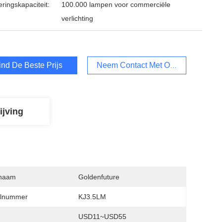
ringskapaciteit:
100.000 lampen voor commerciële
verlichting
ind De Beste Prijs
Neem Contact Met Ons Op
ijving
naam
Goldenfuture
lnummer
KJ3.5LM
USD11~USD55