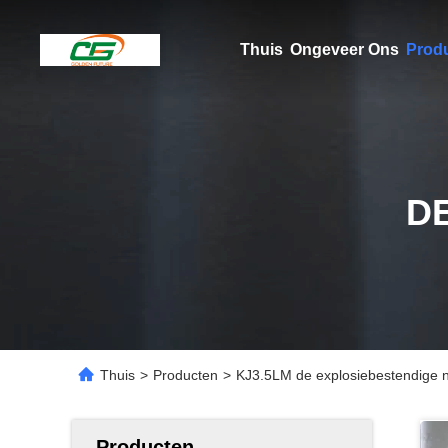
Thuis
Ongeveer Ons
Prod
D
Thuis
>
Producten
>
KJ3.5LM de explosiebestendige n
Producten