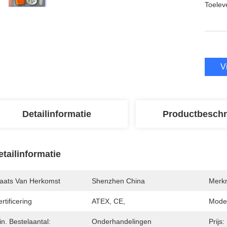
Toeleve
V
Detailinformatie
Productbeschr
etailinformatie
laats Van Herkomst
Shenzhen China
Merk
rtificering
ATEX, CE,
Mode
n. Bestelaantal:
Onderhandelingen
Prijs: