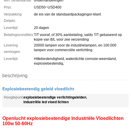
Min. bestelaantal:
onderhandelingen
Prijs:
USD50~USD400
Verpakking
de eis van de standaardpackagingor-klant
Details:
Levertijd:
20 dagen
Betalingscondities:
T/T vooraf, of 30% aanbetaling, saldo T/T gebaseerd op
kopie van B/L voor zee verzending
Levering
20000 lampen voor de industrielampen, en 100.000
lampen voor commerciële verlichting
vermogen:
Levertijd:
Hittebestendigheid, waterdichte corrosie-weerstand,
explosiebestendig,
beschrijving
Explosiebestendig geleid vloedlicht
explosiebestendige verlichtingsleiden
Hoogtepunt:
,
industriële led vloed lichten
Openlucht explosiebestendige Industriële Vloedlichten
100w 50-60Hz