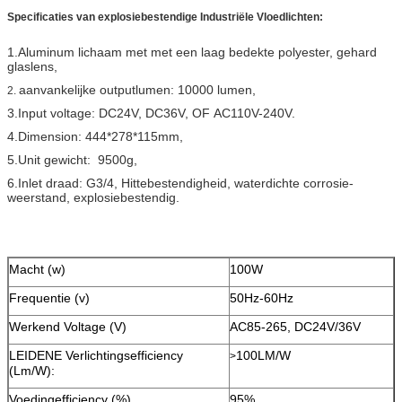
Specificaties van explosiebestendige Industriële Vloedlichten:
1.Aluminum lichaam met met een laag bedekte polyester, gehard
glaslens,
aanvankelijke outputlumen: 10000 lumen,
2.
3.Input voltage: DC24V, DC36V, OF AC110V-240V.
4.Dimension: 444*278*115mm,
5.Unit gewicht: 9500g,
6.Inlet draad: G3/4, Hittebestendigheid, waterdichte corrosie-
weerstand, explosiebestendig.
Macht (w)
100W
Frequentie (v)
50Hz-60Hz
Werkend Voltage (V)
AC85-265, DC24V/36V
LEIDENE Verlichtingsefficiency
100LM/W
>
(Lm/W):
Voedingefficiency (%)
95%