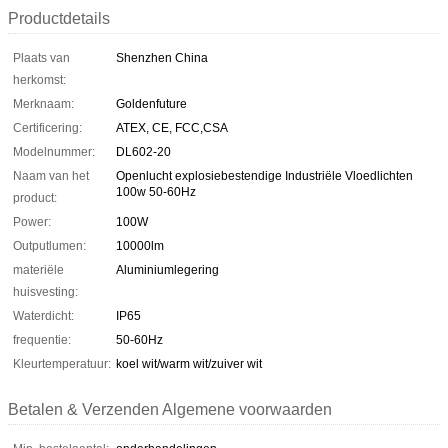
Productdetails
Plaats van
Shenzhen China
herkomst:
Merknaam:
Goldenfuture
Certificering:
ATEX, CE, FCC,CSA
Modelnummer:
DL602-20
Naam van het
Openlucht explosiebestendige Industriële Vloedlichten
100w 50-60Hz
product:
Power:
100W
Outputlumen:
10000lm
materiële
Aluminiumlegering
huisvesting:
Waterdicht:
IP65
frequentie:
50-60Hz
Kleurtemperatuur:
koel wit/warm wit/zuiver wit
Betalen & Verzenden Algemene voorwaarden