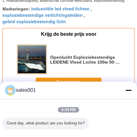
2.
Hittebestendigheid, waterdichte corrosie-weerstand, explosiebestendig.
industriële led vloed lichten
Markeringen:
,
explosiebestendige verlichtingsleiden
,
geleid explosiebestendig licht
Krijg de beste prijs voor
Openlucht Explosiebestendige
LEIDENE Vloed Lichte 100w 50-
60Hz, industriële geleide
vloedlichten
Doorgaan
sales001
Explosiebestendig geleid vloedlicht
Meer
6:34 PM
Good day, what product are you looking for?
an de de
DL618 40W &
ATEX DL230 20-
ATEX
40 watt