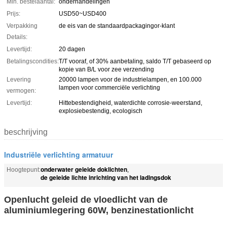
Min. bestelaantal:
onderhandelingen
Prijs:
USD50~USD400
Verpakking
de eis van de standaardpackagingor-klant
Details:
Levertijd:
20 dagen
Betalingscondities:
T/T vooraf, of 30% aanbetaling, saldo T/T gebaseerd op
kopie van B/L voor zee verzending
Levering
20000 lampen voor de industrielampen, en 100.000
lampen voor commerciële verlichting
vermogen:
Levertijd:
Hittebestendigheid, waterdichte corrosie-weerstand,
explosiebestendig, ecologisch
beschrijving
Industriële verlichting armatuur
onderwater geleide doklichten
Hoogtepunt:
,
de geleide lichte inrichting van het ladingsdok
Openlucht geleid de vloedlicht van de
aluminiumlegering 60W, benzinestationlicht