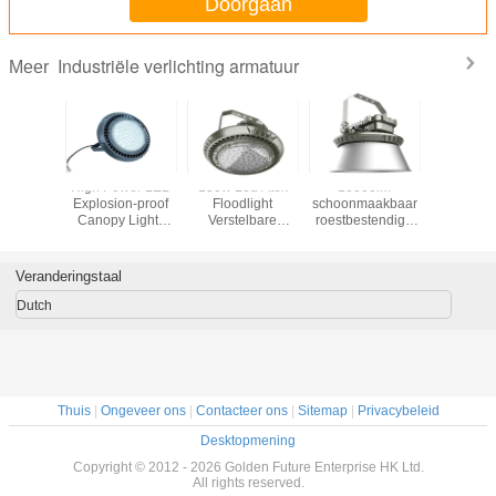
Doorgaan
Industriële verlichting armatuur
Meer
220V
High Power LED
150w Led Atex
10000lm
Van I
DENE
Explosion-proof
Floodlight
schoonmaakbaar
6600ma
triële
Canopy Lights
Verstelbare
roestbestendige
Industr
ngsinrichting
100W 120W
kleurtemperatuur
explosiebestendige
Mijnbouw 
150W 200W
3000k - 6500k
LED
>130 Lum
240W 280W, AC
overstromingslicht
de 
Veranderingstaal
220-240V
in gevaarlijke
Verlichting
gebieden
Dutch
Thuis
|
Ongeveer ons
|
Contacteer ons
|
Sitemap
|
Privacybeleid
Desktopmening
Copyright © 2012 - 2026 Golden Future Enterprise HK Ltd.
All rights reserved.