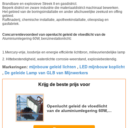
Brandbare en explosieve Streek II en gasdistrict.
Beperk district en zware industrie die materiaaldistrict machinaal bewerken.
Het gebied van de boringsinstallatie en ander afschuwelijke zeekust en offing
gebied.
Raffinaderij, chemische installatie, apotheekinstallatie, olieopslag en
gasfabriek.
Concurrentievoordeel van
openlucht geleid de vloedlicht van de
Aluminiumlegering 60W, benzinestationlicht
:
1.Mercury-vrije, loodvrije en energie efficiënte lichtbron, milieuvriendelijke lamp
2.
Hittebestendigheid, waterdichte corrosie-weerstand, explosiebestendig.
mijnbouw geleid lichten
LED mijnbouw koplicht
Markeringen:
,
De geleide Lamp van GLB van Mijnwerkers
,
Krijg de beste prijs voor
Openlucht geleid de vloedlicht
van de aluminiumlegering 60W,
benzinestationlicht