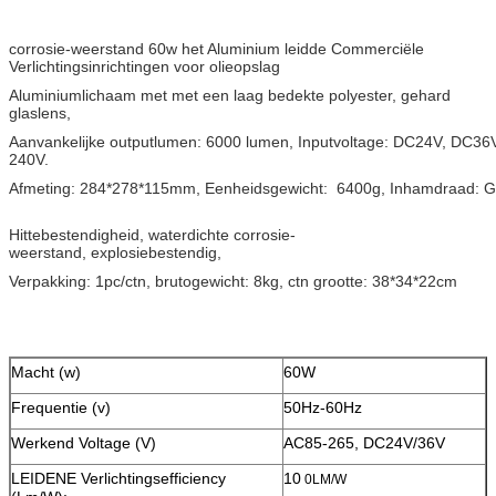
corrosie-weerstand 60w het Aluminium leidde Commerciële
Verlichtingsinrichtingen voor olieopslag
Aluminiumlichaam met met een laag bedekte polyester, gehard
glaslens,
Aanvankelijke outputlumen: 6000 lumen, Inputvoltage: DC24V, DC3
240V.
Afmeting: 284*278*115mm, Eenheidsgewicht: 6400g, Inhamdraad: G
Hittebestendigheid, waterdichte corrosie-
weerstand, explosiebestendig,
Verpakking: 1pc/ctn, brutogewicht: 8kg, ctn grootte: 38*34*22cm
Macht (w)
60W
Frequentie (v)
50Hz-60Hz
Werkend Voltage (V)
AC85-265, DC24V/36V
LEIDENE Verlichtingsefficiency
10
0LM/W