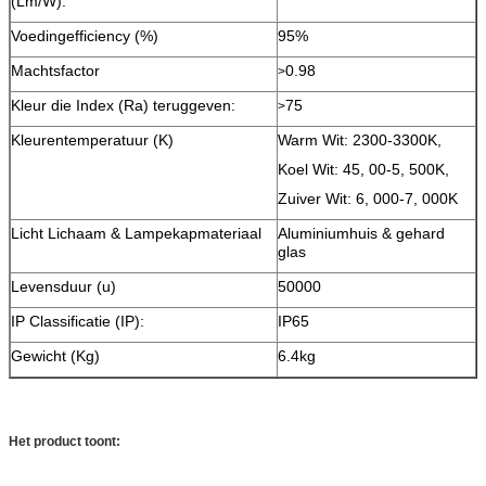
(Lm/W):
Voedingefficiency (%)
95%
Machtsfactor
0.98
>
Kleur die Index (Ra) teruggeven:
75
>
Kleurentemperatuur (K)
Warm Wit: 2300-3300K,
Koel Wit: 45, 00-5, 500K,
Zuiver Wit: 6, 000-7, 000K
Licht Lichaam & Lampekapmateriaal
Aluminiumhuis & gehard
glas
Levensduur (u)
50000
IP Classificatie (IP):
IP65
Gewicht (Kg)
6.4kg
Het product toont: