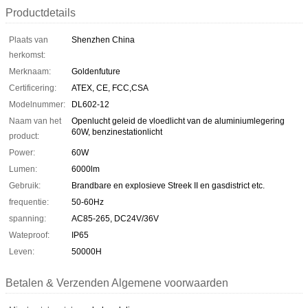
Productdetails
Plaats van
Shenzhen China
herkomst:
Merknaam:
Goldenfuture
Certificering:
ATEX, CE, FCC,CSA
Modelnummer:
DL602-12
Naam van het
Openlucht geleid de vloedlicht van de aluminiumlegering
60W, benzinestationlicht
product:
Power:
60W
Lumen:
6000lm
Gebruik:
Brandbare en explosieve Streek II en gasdistrict etc.
frequentie:
50-60Hz
spanning:
AC85-265, DC24V/36V
Wateproof:
IP65
Leven:
50000H
Betalen & Verzenden Algemene voorwaarden