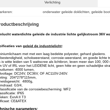
Verlichting
arkeren:
onderwater geleide doklichten
, 
geleide boo
roductbeschrijving
nlucht waterdichte geleide de industrie lichte gelijkstroom 36V 
cificaties van
geleid de industrielicht
:
iniumlichaam met met een laag bedekte polyester, gehard glaslens.
ebestendigheid, schokweerstand, corrosie-weerstand, en goede lichte t
 is witte leiden van 5 wattscree als lichtbron, leven meer dan 100, 000
 UV of IRL voor het LEIDENE licht, geen hitte en geen schadelijke stra
putlumen: 4000 lumen,
utvoltage: DC24V, DC36V, OF AC110V-240V.
eting: 204*278*115mm,
heidsgewicht: 4800g,
amdraad: G3/4,
lassificatie van de corrosiebescherming: WF2
lassificatie: IP65
Teken:
ExnA II T3
ificaat: CE&ATEX
hnische parameters
: