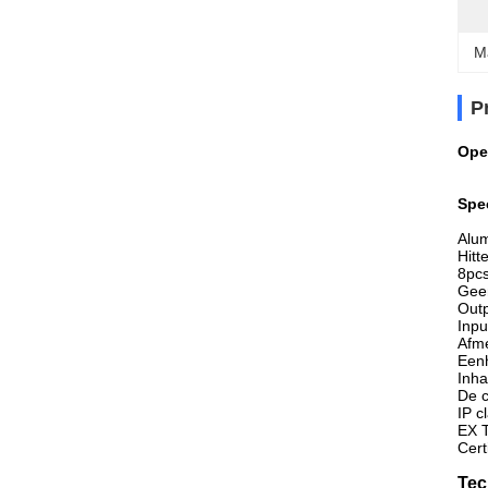
M
P
Ope
Spe
Alum
Hitt
8pcs
Geen
Out
Inp
Afm
Een
Inh
De c
IP c
EX 
Cert
Tec