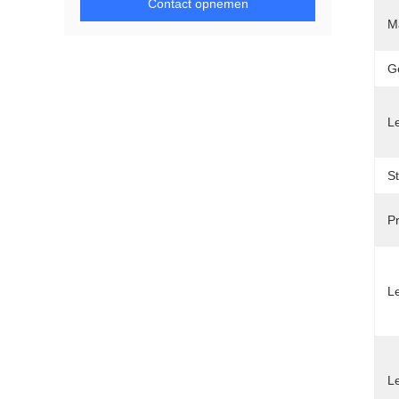
Contact opnemen
Ma
G
L
St
Pr
Le
L