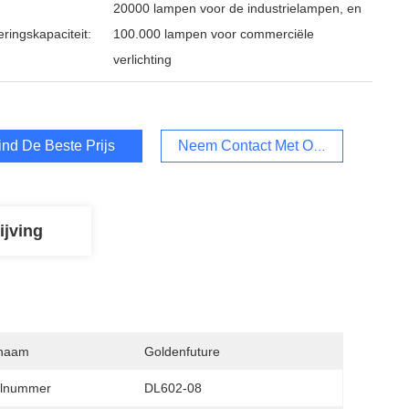
20000 lampen voor de industrielampen, en
ringskapaciteit:
100.000 lampen voor commerciële
verlichting
ind De Beste Prijs
Neem Contact Met Ons Op
ijving
naam
Goldenfuture
lnummer
DL602-08