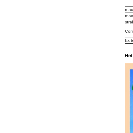
mac
maa
stra
Corr
Ex 
Het