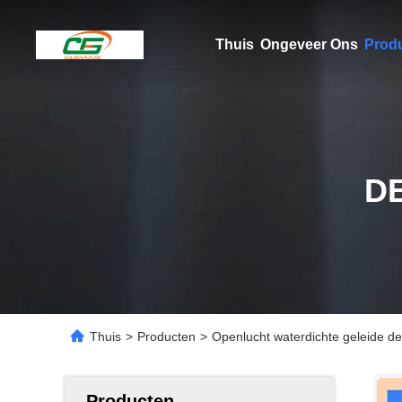
Thuis
Ongeveer Ons
Prod
D
Thuis
>
Producten
>
Openlucht waterdichte geleide de
Producten