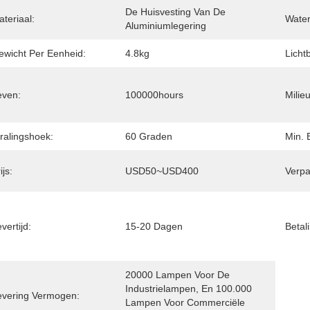
De Huisvesting Van De 
teriaal:
Water
Aluminiumlegering
ewicht Per Eenheid:
4.8kg
Licht
even:
100000hours
Milieu
ralingshoek:
60 Graden
Min. 
ijs:
USD50~USD400
Verpa
vertijd:
15-20 Dagen
Betal
20000 Lampen Voor De 
Industrielampen, En 100.000 
evering Vermogen:
Lampen Voor Commerciële 