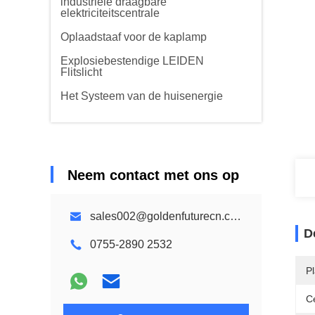
industriële draagbare
elektriciteitscentrale
Oplaadstaaf voor de kaplamp
Explosiebestendige LEIDEN
Flitslicht
Het Systeem van de huisenergie
Neem contact met ons op
sales002@goldenfuturecn.com
D
0755-2890 2532
P
Ce