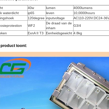
ht
40w
lumen
4000lumens
k waterdicht
ip65
leven
10,0000hours
lingshoek
120degree
inputvoltage
AC110-220V.DC24-36
De draad van de
osieprotestion
WF2
G3/4
inham
teken
ExnA II T3
Eenheidsgewicht
4.8kg
 product toont: