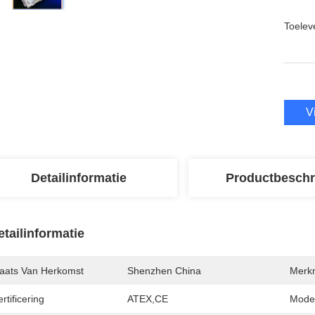
Toeleve
V
Detailinformatie
Productbeschr
etailinformatie
laats Van Herkomst
Shenzhen China
Merk
rtificering
ATEX,CE
Mode