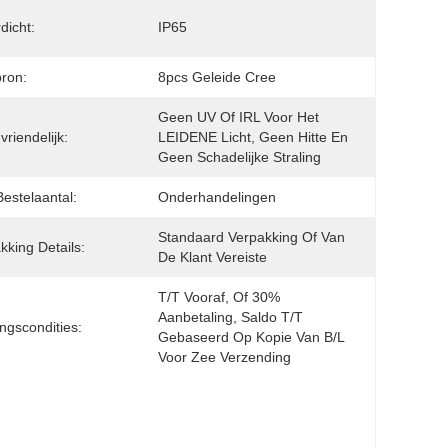
dicht:
IP65
bron:
8pcs Geleide Cree
Geen UV Of IRL Voor Het 
vriendelijk:
LEIDENE Licht, Geen Hitte En 
Geen Schadelijke Straling
Bestelaantal:
Onderhandelingen
Standaard Verpakking Of Van 
kking Details:
De Klant Vereiste
T/T Vooraf, Of 30% 
Aanbetaling, Saldo T/T 
ingscondities:
Gebaseerd Op Kopie Van B/L 
Voor Zee Verzending