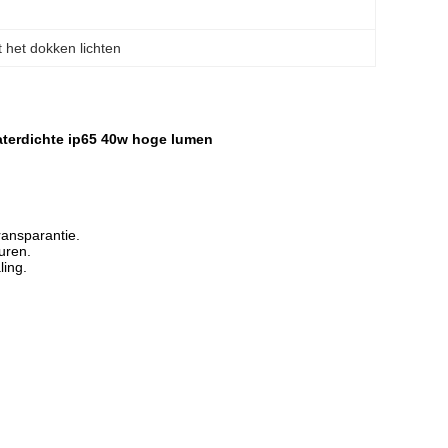
t het dokken lichten
waterdichte ip65 40w hoge lumen
ransparantie.
 uren.
ling.