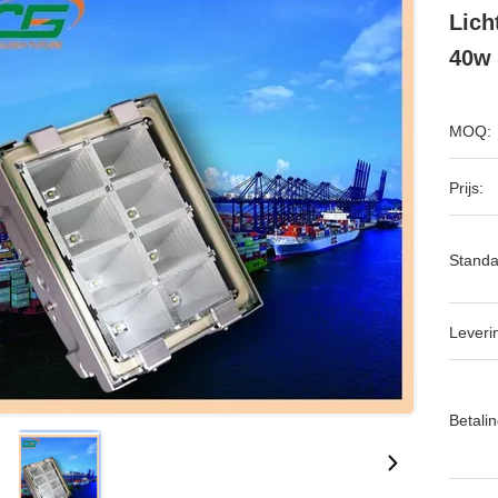
Lich
40w
MOQ:
Prijs:
Standa
Leveri
Betalin