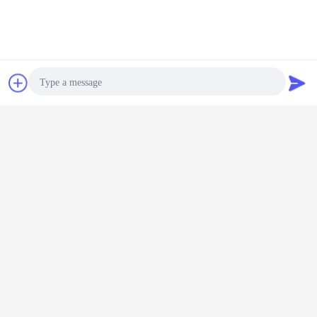
Chat
Vraag een offerte
aan
Photo
Video Call
Audio Call