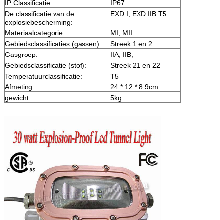
IP Classificatie:
IP67
De classificatie van de
EXD I, EXD IIB T5
explosiebescherming:
Materiaalcategorie:
MI, MII
Gebiedsclassificaties (gassen):
Streek 1 en 2
Gasgroep:
IIA, IIB,
Gebiedsclassificatie (stof):
Streek 21 en 22
Temperatuurclassificatie:
T5
Afmeting:
24 * 12 * 8.9cm
gewicht:
5kg