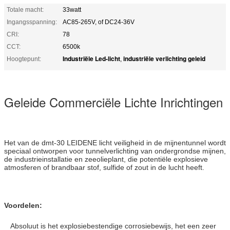
Totale macht:
33watt
Ingangsspanning:
AC85-265V, of DC24-36V
CRI:
78
CCT:
6500k
Industriële Led-licht
industriële verlichting geleid
Hoogtepunt:
,
Geleide Commerciële Lichte Inrichtingen
Het van de dmt-30 LEIDENE licht veiligheid in de mijnentunnel wordt
speciaal ontworpen voor tunnelverlichting van ondergrondse mijnen,
de industrieinstallatie en zeeolieplant, die potentiële explosieve
atmosferen of brandbaar stof, sulfide of zout in de lucht heeft.
Voordelen:
Absoluut is het explosiebestendige corrosiebewijs, het een zeer