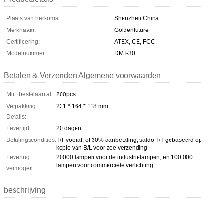
Plaats van herkomst:
Shenzhen China
Merknaam:
Goldenfuture
Certificering:
ATEX, CE, FCC
Modelnummer:
DMT-30
Betalen & Verzenden Algemene voorwaarden
Min. bestelaantal:
200pcs
Verpakking
231 * 164 * 118 mm
Details:
Levertijd:
20 dagen
Betalingscondities:
T/T vooraf, of 30% aanbetaling, saldo T/T gebaseerd op
kopie van B/L voor zee verzending
Levering
20000 lampen voor de industrielampen, en 100.000
lampen voor commerciële verlichting
vermogen:
beschrijving