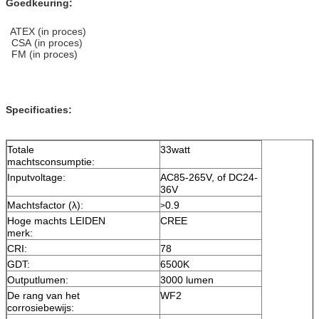
Goedkeuring:
ATEX (in proces)
CSA (in proces)
FM (in proces)
Specificaties:
Totale
33watt
machtsconsumptie:
Inputvoltage:
AC85-265V, of DC24-
36V
Machtsfactor (λ):
0.9
>
Hoge machts LEIDEN
CREE
merk:
CRI:
78
GDT:
6500K
Outputlumen:
3000 lumen
De rang van het
WF2
corrosiebewijs: