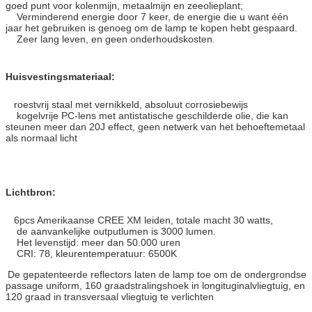
goed punt voor kolenmijn, metaalmijn en zeeolieplant;
Verminderend energie door 7 keer, de energie die u want één
jaar het gebruiken is genoeg om de lamp te kopen hebt gespaard.
Zeer lang leven, en geen onderhoudskosten.
Huisvestingsmateriaal:
roestvrij staal met vernikkeld, absoluut corrosiebewijs
kogelvrije PC-lens met antistatische geschilderde olie, die kan
steunen meer dan 20J effect, geen netwerk van het behoeftemetaal
als normaal licht
Lichtbron:
6pcs Amerikaanse CREE XM leiden, totale macht 30 watts,
de aanvankelijke outputlumen is 3000 lumen.
Het levenstijd: meer dan 50.000 uren
CRI: 78, kleurentemperatuur: 6500K
De gepatenteerde reflectors laten de lamp toe om de ondergrondse
passage uniform, 160 graadstralingshoek in longituginalvliegtuig, en
120 graad in transversaal vliegtuig te verlichten