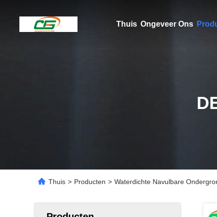
Thuis
Ongeveer Ons
Prod
D
Thuis
>
Producten
>
Waterdichte Navulbare Ondergr
Producten