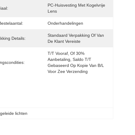
PC-Huisvesting Met Kogelvrije 
iaal:
Lens
Bestelaantal:
Onderhandelingen
Standaard Verpakking Of Van 
kking Details:
De Klant Vereiste
T/T Vooraf, Of 30% 
Aanbetaling, Saldo T/T 
ingscondities:
Gebaseerd Op Kopie Van B/L 
Voor Zee Verzending
eleide lichten