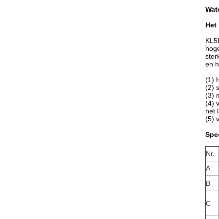
Wat
Het 
KL5L
hoge
ster
en h
(1) 
(2) 
(3) 
(4) 
het 
(5)
Spec
Nr.
A
B
C