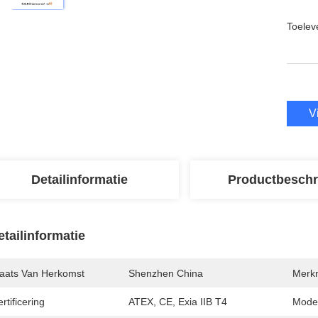
Toeleve
V
Detailinformatie
Productbeschr
etailinformatie
laats Van Herkomst
Shenzhen China
Merk
rtificering
ATEX, CE, Exia IIB T4
Mode