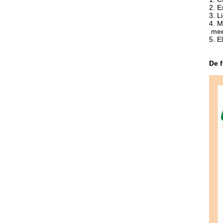
2. E
3. L
4. M
mee
5. E
De f