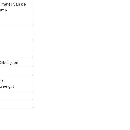
 meter van de
lamp
irkeltijden
de
wee gift