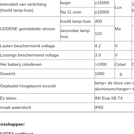
begin
≥15000
intensiteit van verlichting
1
Lux
(hoofd lamp-huis)
Na 11 uren
≥10000
hoofd lamp-huis
400
LEIDENE gemiddelde stroom
Ma
secundair lamp-
110
huis
Lasten beschermend voltage
4.2
V
Lossings beschermend voltage
3.0
V
Het batterij cirkelleven
>
1000
Cirkel
C
Gewicht
1000
g
lamp+ de doos van 
Geplaatst hoogtepunt incould
aluminiumcharger+ t
Ex teken
IMI Exia IIB T4
maak waterdicht
IP65
enschappen:
E/ATEX certificaat.