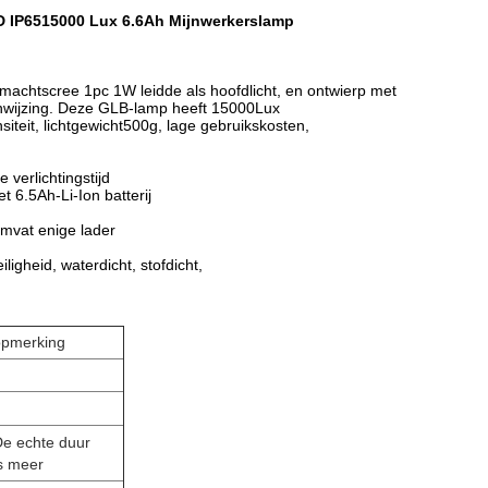
 IP6515000 Lux 6.6Ah Mijnwerkerslamp
achtscree 1pc 1W leidde als hoofdlicht, en ontwierp met
aanwijzing. Deze GLB-lamp heeft 15000Lux
nsiteit, lichtgewicht500g, lage gebruikskosten,
 verlichtingstijd
t 6.5Ah-Li-Ion batterij
omvat enige lader
ligheid, waterdicht, stofdicht,
opmerking
De echte duur
s meer