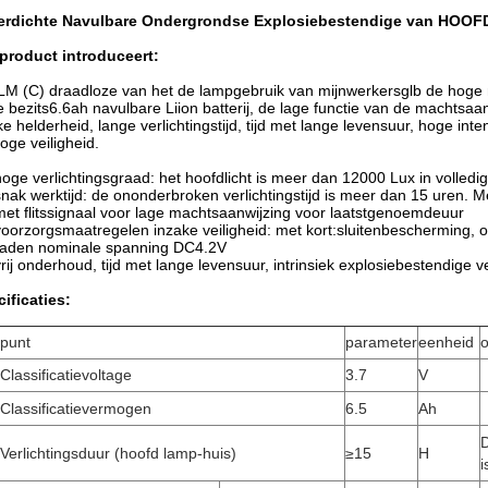
erdichte Navulbare Ondergrondse Explosiebestendige van HOOFD
product introduceert:
M (C) draadloze van het de lampgebruik van mijnwerkersglb de hoge m
 bezits6.6ah navulbare Liion batterij, de lage functie van de machts
ke helderheid, lange verlichtingstijd, tijd met lange levensuur, hoge inte
oge veiligheid.
hoge verlichtingsgraad: het hoofdlicht is meer dan 12000 Lux in volledige
snak werktijd: de ononderbroken verlichtingstijd is meer dan 15 uren. Me
met flitssignaal voor lage machtsaanwijzing voor laatstgenoemdeuur
voorzorgsmaatregelen inzake veiligheid: met kort:sluitenbescherming, 
laden nominale spanning DC4.2V
vrij onderhoud, tijd met lange levensuur, intrinsiek explosiebestendige vei
ificaties:
punt
parameter
eenheid
Classificatievoltage
3.7
V
Classificatievermogen
6.5
Ah
Verlichtingsduur (hoofd lamp-huis)
≥15
H
i