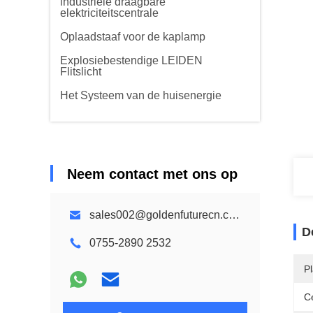
industriële draagbare
elektriciteitscentrale
Oplaadstaaf voor de kaplamp
Explosiebestendige LEIDEN
Flitslicht
Het Systeem van de huisenergie
Neem contact met ons op
sales002@goldenfuturecn.com
D
0755-2890 2532
P
Ce