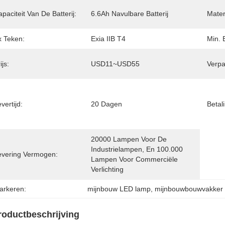
paciteit Van De Batterij:
6.6Ah Navulbare Batterij
Mater
x Teken:
Exia IIB T4
Min. 
ijs:
USD11~USD55
Verpa
vertijd:
20 Dagen
Betal
20000 Lampen Voor De 
Industrielampen, En 100.000 
evering Vermogen:
Lampen Voor Commerciële 
Verlichting
arkeren:
mijnbouw LED lamp
, 
mijnbouwbouwvakker g
roductbeschrijving