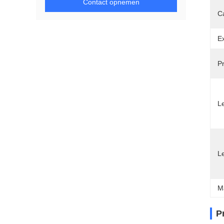
Contact opnemen
Ca
E
Pr
Le
L
M
P