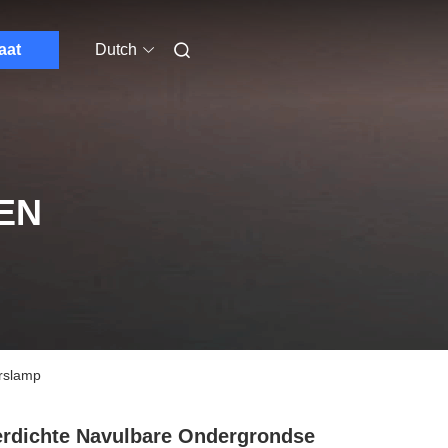
aat
Dutch
EN
rslamp
rdichte Navulbare Ondergrondse