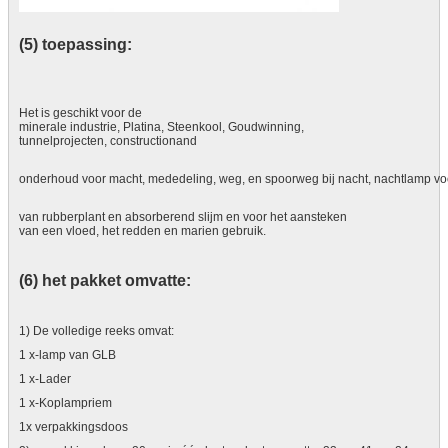
(5) toepassing:
Het is geschikt voor de
minerale industrie, Platina, Steenkool, Goudwinning,
tunnelprojecten, constructionand
onderhoud voor macht, mededeling, weg, en spoorweg bij nacht, nachtlamp vo
van rubberplant en absorberend slijm en voor het aansteken
van een vloed, het redden en marien gebruik.
(6)
het pakket omvatte:
1) De volledige reeks omvat:
1 x-lamp van GLB
1 x-Lader
1 x-Koplampriem
1x verpakkingsdoos