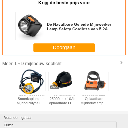
Krijg de beste prijs voor
De Navulbare Geleide Mijnwerker
Lamp Safety Cordless van 5.2Ah
120lumens
Doorgaan
LED mijnbouw koplicht
Meer
amp van
KL5LM 20000Lux
IP68 waterdicht
25000Lux LED
KL5L
e
Snoerkaplampen
25000 Lux 10Ah
Oplaadbare
industr
tterijkabel
Mijnbouwtype led-
oplaadbare LED-
Mijnbouwlampen
LEIDENE L
ker 4500
lamp
mijnlamp en
Professionele
van de G
bestendig
Ondergronds
mijnkaplamp
KL8LM
LEIDEN
IP65
mijnwerkerslicht
Waterdichte IP68
Hoge Hel
Veranderingstaal
Helmverlichting
Mijnbouw
Mijnwerkers Cap
Dutch