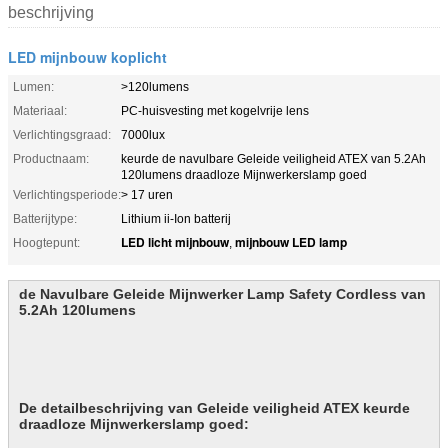
beschrijving
LED mijnbouw koplicht
Lumen:
>120lumens
Materiaal:
PC-huisvesting met kogelvrije lens
Verlichtingsgraad:
7000lux
Productnaam:
keurde de navulbare Geleide veiligheid ATEX van 5.2Ah
120lumens draadloze Mijnwerkerslamp goed
Verlichtingsperiode:
> 17 uren
Batterijtype:
Lithium ii-Ion batterij
LED licht mijnbouw
mijnbouw LED lamp
Hoogtepunt:
,
de Navulbare Geleide Mijnwerker Lamp Safety Cordless van
5.2Ah 120lumens
De detailbeschrijving van
Geleide veiligheid ATEX keurde
draadloze Mijnwerkerslamp goed: