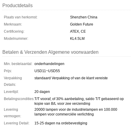
Productdetails
Plaats van herkomst:
Shenzhen China
Merknaam:
Golden Future
Certificering:
ATEX, CE
Modelnummer:
KL4.5LM
Betalen & Verzenden Algemene voorwaarden
Min. bestelaantal:
onderhandelingen
Prijs:
USD11~USD55
Verpakking
standaard Verpakking of van de klant vereiste
Details:
Levertijd:
20 dagen
Betalingscondities:
T/T vooraf, of 30% aanbetaling, saldo T/T gebaseerd op
kopie van B/L voor zee verzending
Levering
20000 lampen voor de industrielampen en 100.000
lampen voor commerciële verlichting
vermogen:
Levering Detail:
15-25 dagen na ordebevestiging