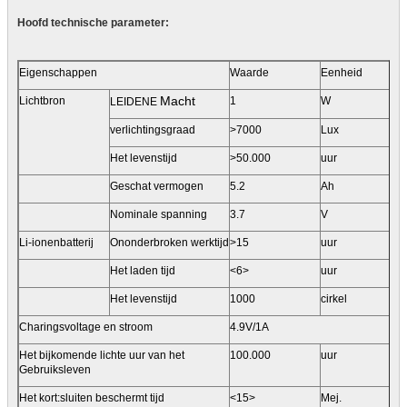
Hoofd technische parameter:
Eigenschappen
Waarde
Eenheid
Macht
Lichtbron
1
W
LEIDENE
verlichtingsgraad
>7000
Lux
Het levenstijd
>50.000
uur
Geschat vermogen
5.2
Ah
Nominale spanning
3.7
V
Li-ionenbatterij
Ononderbroken werktijd
>15
uur
Het laden tijd
<6>
uur
Het levenstijd
1000
cirkel
Charingsvoltage en stroom
4.9V/1A
Het bijkomende lichte uur van het
100.000
uur
Gebruiksleven
Het kort:sluiten beschermt tijd
<15>
Mej.