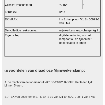
Gewicht (met batterij)
<215>
g
IP Klasse
IP67
EX MARK
I is Ex ia op van M1 En 60079-35-1
van I Ma
De volledige reeks omvat
mijnwerkerslamp+charger+gift doos
Eigenschap
digitale vertoning om het
lampaantal, de tijd en het
batterijsaldo te tonen
voordelen van draadloze Mijnwerkerslamp:
(3)
A. de macht van de ladersinput: AC100-240V/50-60Hz. Het laden tijd:
binnen 5 uren,
B. ATEX van bescherming:
I is Ex ia op van M1 En 60079-35-1 van I Ma