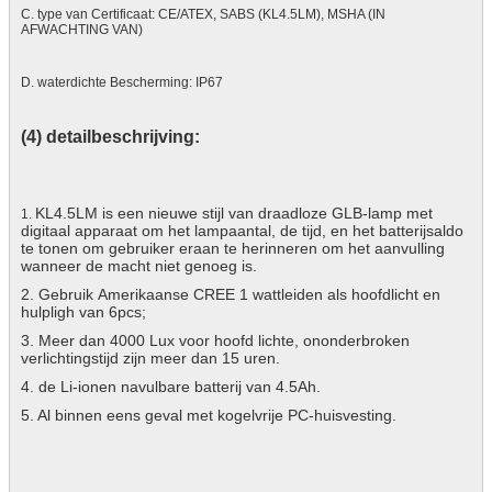
C. type van Certificaat: CE/ATEX, SABS (KL4.5LM), MSHA (IN
AFWACHTING VAN)
D. waterdichte Bescherming: IP67
(4) detailbeschrijving:
KL4.5LM is een nieuwe stijl van draadloze GLB-lamp met
1.
digitaal apparaat om het lampaantal, de tijd, en het batterijsaldo
te tonen om gebruiker eraan te herinneren om het aanvulling
wanneer de macht niet genoeg is.
2. Gebruik Amerikaanse CREE 1 wattleiden als hoofdlicht en
hulpligh van 6pcs;
3. Meer dan 4000 Lux voor hoofd lichte, ononderbroken
verlichtingstijd zijn meer dan 15 uren.
4. de Li-ionen navulbare batterij van 4.5Ah.
5. Al binnen eens geval met kogelvrije PC-huisvesting.