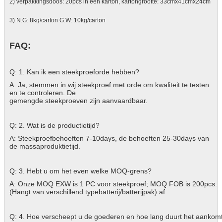
2) verpakkingsdoos: 20pcs in één karton, kartongrootte: 33cmx41cmx24cm
3) N.G: 8kg/carton G.W: 10kg/carton
FAQ:
Q: 1. Kan ik een steekproeforde hebben?
A: Ja, stemmen in wij steekproef met orde om kwaliteit te testen
en te controleren. De
gemengde steekproeven zijn aanvaardbaar.
Q: 2. Wat is de productietijd?
A: Steekproefbehoeften 7-10days, de behoeften 25-30days van
de massaproduktietijd.
Q: 3. Hebt u om het even welke MOQ-grens?
A: Onze MOQ EXW is 1 PC voor steekproef; MOQ FOB is 200pcs.
(Hangt van verschillend typebatterij/batterijpak) af
Q: 4. Hoe verscheept u de goederen en hoe lang duurt het aankom