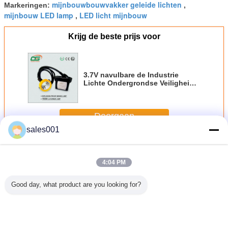
mijnbouwbouwvakker geleide lichten
Markeringen:
,
mijnbouw LED lamp
LED licht mijnbouw
,
Krijg de beste prijs voor
3.7V navulbare de Industrie
Lichte Ondergrondse Veiligheid
IP65 Stoffige Oroof
Doorgaan
sales001
LED mijnbouw koplicht
Meer
4:04 PM
Good day, what product are you looking for?
amp van
KL5LM 20000Lux
IP68 waterdicht
25000Lux LED
KL5L
e
Snoerkaplampen
25000 Lux 10Ah
Oplaadbare
industr
tterijkabel
Mijnbouwtype led-
oplaadbare LED-
Mijnbouwlampen
LEIDENE L
ker 4500
lamp
mijnlamp en
Professionele
van de G