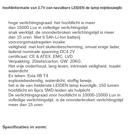
hoofdinformatie van
3.7V van navulbare LEIDEN de lamp mijnbouwglb:
hoge verlichtingsgraad: het hoofdlicht is meer
dan 15000 Lux in volledige verlichtingstijd.
snak werktijd: de ononderbroken verlichtingstijd is meer
dan 15 uren. Met 6.5Ah-Li-Ion batterij
voorzorgsmaatregelen inzake
veiligheid: met kort:sluitenbescherming, omvat enige lader,
ladend nominale spanning DC4.2V
certificaat: CE & ATEX, EMC, LVD
Verpakking: 20sets/carton, GW: 20KG,
Het vrije onderhoud, lang leven, intrinsiek veiligheid, maakt
waterdicht
Ex teken: Exia IIB T4
explosiebestendig, waterdicht, stoffig bewijs
het is de van helderste LEIDEN lamp koordglb, 150 lumen
hoofdlicht en 6pcs SMD-leiden als hulplicht
De verlichtingsgraad voor hoofdlicht is 10000-15000 Lux in
volledige verlichtingstijd, is de ononderbroken verlichtingstijd
meer dan 15 uren.
Specificaties in vorm: