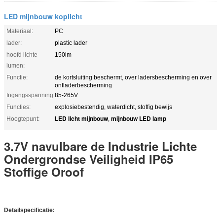
LED mijnbouw koplicht
Materiaal:
PC
lader:
plastic lader
hoofd lichte
150lm
lumen:
Functie:
de kortsluiting beschermt, over ladersbescherming en over
ontladerbescherming
Ingangsspanning:
85-265V
Functies:
explosiebestendig, waterdicht, stoffig bewijs
LED licht mijnbouw
mijnbouw LED lamp
Hoogtepunt:
,
3.7V navulbare de Industrie Lichte
Ondergrondse Veiligheid IP65
Stoffige Oroof
Detailspecificatie: