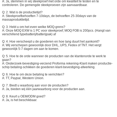
A: Ja, stemmen in wij steekproef met orde om kwaliteit te testen en te
controleren. De gemengde steekproeven zijn aanvaardbaar.
Q: 2. Wat is de productietijd?
A: Steekproefbehoeften 7-10days, de behoeften 25-30days van de
massaproduktietijd.
Q: 3. Hebt u om het even welke MOQ-grens?
A: Onze MOQ EXW is 1 PC voor steekproef; MOQ FOB is 200pcs. (Hangt van
verschillend typebatterij/batterijpak) af
Q: 4. Hoe verscheept u de goederen en hoe lang duurt het aankomt?
A: Wij verschepen gewoonlijk door DHL, UPS, Fedex of TNT. Het vergt
gewoonlijk 5-7 dagen om aan te komen.
Q: 5. Hoe te de orde wanneer de producten van de klantenorde te werk te
gaan?
A: Onderzoek-bevestiging-verzend Proforma rekening-Klant maken productie-
schip betaling-schikken de goederen klant-bevestiging-afwerking.
Q: 6. Hoe te om deze betaling te verrichten?
A: TT, Paypal, Western Union.
Q: 7. Biedt u waarborg aan voor de producten?
A: Ja, bieden wij één jaarwaarborg voor de producten aan.
Q: 8. Keurt u OEM/ODM goed?
A: Ja, is het beschikbaar.