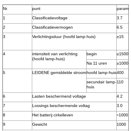
Nr.
punt
parame
1
Classificatievoltage
3.7
2
Classificatievermogen
6.5
3
Verlichtingsduur (hoofd lamp-huis)
≥15
4
intensiteit van verlichting
begin
≥15000
(hoofd lamp-huis)
Na 11 uren
≥10000
5
LEIDENE gemiddelde stroom
hoofd lamp-huis
400
secundair lamp-
110
huis
6
Lasten beschermend voltage
4.2
7
Lossings beschermende voltag
3.0
8
Het batterij cirkelleven
1000
>
9
Gewicht
1000