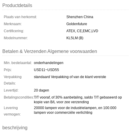
Productdetails
Plaats van herkomst:
Shenzhen China
Merknaam:
Goldenfuture
Certificering:
ATEX, CE,EMC,LVD
Modelnummer:
KL5LM (B)
Betalen & Verzenden Algemene voorwaarden
Min. bestelaantal:
onderhandelingen
Prijs:
USD11~USD55
Verpakking
standaard Verpakking of van de klant vereiste
Details:
Levertijd:
20 dagen
Betalingscondities:
T/T vooraf, of 30% aanbetaling, saldo T/T gebaseerd op
kopie van B/L voor zee verzending
Levering
20000 lampen voor de industrielampen, en 100.000
lampen voor commerciële verlichting
vermogen:
beschrijving