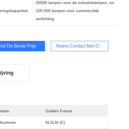
20000 lampen voor de industrielampen, en
ringskapaciteit:
100.000 lampen voor commerciële
verlichting
ind De Beste Prijs
Neem Contact Met Ons Op
ijving
naam
Golden Future
lnummer
KL5LM (C)