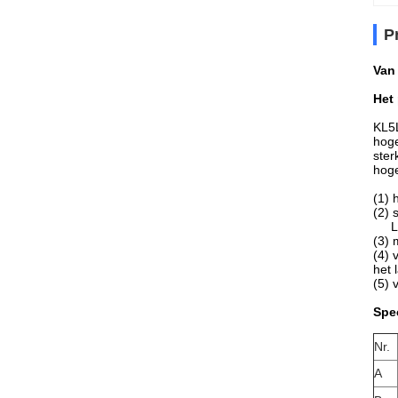
P
Van
Het
KL5L
hoge
ster
hoge
(1) 
(2) 
L
(3) 
(4) 
het 
(5)
Spec
Nr.
A