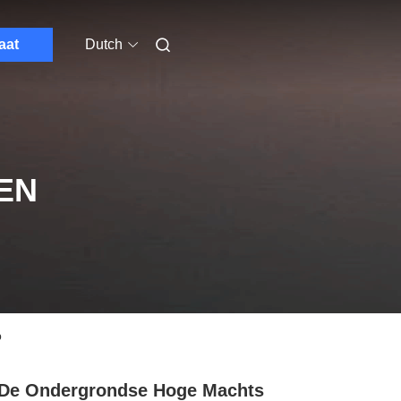
aat
Dutch
EN
p
De Ondergrondse Hoge Machts