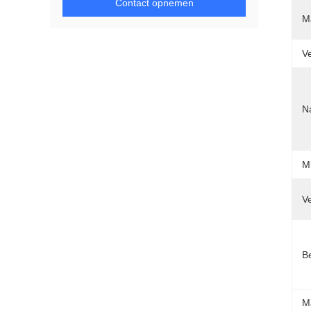
Contact opnemen
Ma
Ve
N
Mi
Ve
Be
M