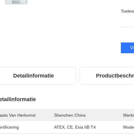
Toeleve
V
Detailinformatie
Productbeschr
etailinformatie
laats Van Herkomst
Shenzhen China
Merk
rtificering
ATEX, CE, Exia IIB T4
Mode