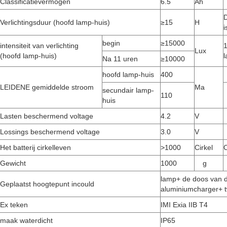
Classificatievermogen
6.5
Ah
Verlichtingsduur (hoofd lamp-huis)
≥15
H
i
begin
≥15000
intensiteit van verlichting
1
Lux
(hoofd lamp-huis)
Na 11 uren
≥10000
hoofd lamp-huis
400
LEIDENE gemiddelde stroom
Ma
secundair lamp-
110
huis
Lasten beschermend voltage
4.2
V
Lossings beschermend voltage
3.0
V
Het batterij cirkelleven
>
1000
Cirkel
C
Gewicht
1000
g
lamp+ de doos van 
Geplaatst hoogtepunt incould
aluminiumcharger+ t
Ex teken
IMI Exia IIB T4
maak waterdicht
IP65