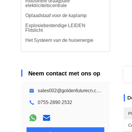
industriële draagbare
elektriciteitscentrale
Oplaadstaaf voor de kaplamp
Explosiebestendige LEIDEN
Flitslicht
Het Systeem van de huisenergie
Neem contact met ons op
sales002@goldenfuturecn.com
D
0755-2890 2532
P
Ce