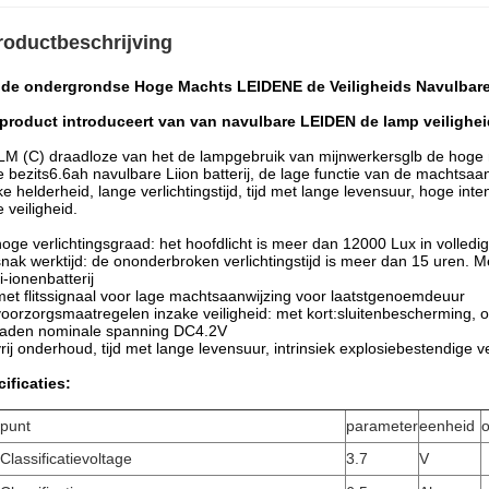
roductbeschrijving
 de ondergrondse Hoge Machts LEIDENE de Veiligheids Navulbar
 product introduceert van van
navulbare LEIDEN de lamp veilighei
M (C) draadloze van het de lampgebruik van mijnwerkersglb de hoge m
 bezits6.6ah navulbare Liion batterij, de lage functie van de machts
ke helderheid, lange verlichtingstijd, tijd met lange levensuur, hoge int
 veiligheid.
hoge verlichtingsgraad: het hoofdlicht is meer dan 12000 Lux in volledige
snak werktijd: de ononderbroken verlichtingstijd is meer dan 15 uren. 
i-ionenbatterij
met flitssignaal voor lage machtsaanwijzing voor laatstgenoemdeuur
voorzorgsmaatregelen inzake veiligheid: met kort:sluitenbescherming, 
laden nominale spanning DC4.2V
vrij onderhoud, tijd met lange levensuur, intrinsiek explosiebestendige vei
ificaties:
punt
parameter
eenheid
Classificatievoltage
3.7
V