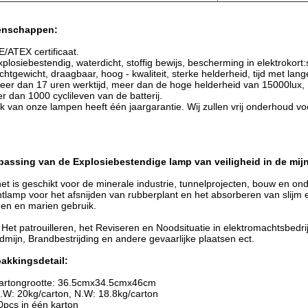
enschappen:
E/ATEX certificaat.
xplosiebestendig, waterdicht, stoffig bewijs, bescherming in elektrokor
ichtgewicht, draagbaar, hoog - kwaliteit, sterke helderheid, tijd met la
eer dan 17 uren werktijd, meer dan de hoge helderheid van 15000lux,
r dan 1000 cyclileven van de batterij.
lk van onze lampen heeft één jaargarantie. Wij zullen vrij onderhoud v
passing van de
Explosiebestendige lamp van veiligheid in de mij
het is geschikt voor de minerale industrie, tunnelprojecten, bouw en 
tlamp voor het afsnijden van rubberplant en het absorberen van slijm 
en en marien gebruik.
 Het patrouilleren, het Reviseren en Noodsituatie in elektromachtsbedrij
mijn, Brandbestrijding en andere gevaarlijke plaatsen ect.
pakkingsdetail:
Kartongrootte: 36.5cmx34.5cmx46cm
.W: 20kg/carton, N.W: 18.8kg/carton
0pcs in één karton