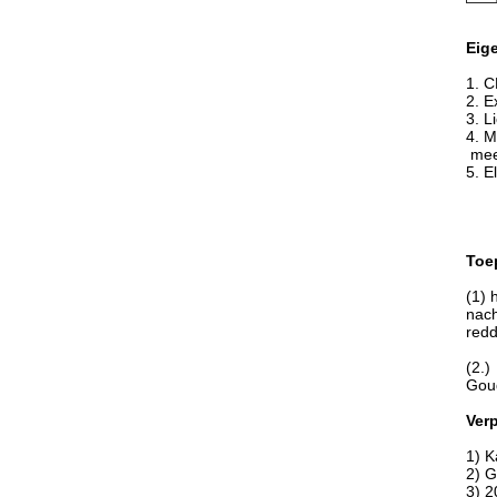
Eig
1. C
2. E
3. L
4. M
mee
5. E
Toe
(1) 
nach
redd
(2.)
Goud
Ver
1) 
2) G
3) 2