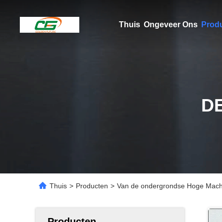
Thuis
Ongeveer Ons
Prod
D
Thuis
>
Producten
>
Van de ondergrondse Hoge Macht
Producten