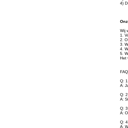
4) D
Onz
Wij 
1.
V
2.
O
3.
W
4.
W
5.
W
Het 
FAQ
Q: 1
A: J
Q: 2
A: S
Q: 3
A: O
Q: 4
A: W