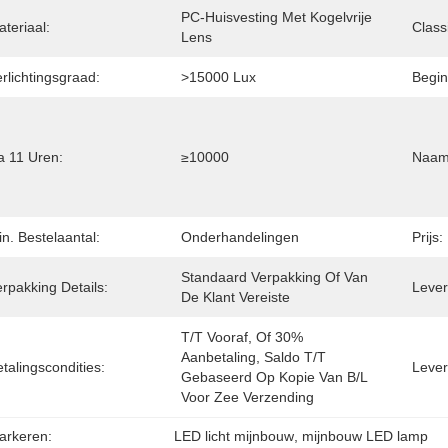
PC-Huisvesting Met Kogelvrije 
teriaal:
Class
Lens
rlichtingsgraad:
>15000 Lux
Begin
a 11 Uren:
≥10000
Naam 
n. Bestelaantal:
Onderhandelingen
Prijs:
Standaard Verpakking Of Van 
rpakking Details:
Levert
De Klant Vereiste
T/T Vooraf, Of 30% 
Aanbetaling, Saldo T/T 
talingscondities:
Lever
Gebaseerd Op Kopie Van B/L 
Voor Zee Verzending
arkeren:
LED licht mijnbouw
, 
mijnbouw LED lamp