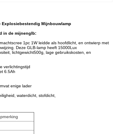
e Explosiebestendig Mijnbouwlamp
d in de mijnenglb:
achtscree 1pc 1W leidde als hoofdlicht, en ontwierp met
aanwijzing. Deze GLB-lamp heeft 15000Lux
ensiteit, lichtgewicht500g, lage gebruikskosten, en
 verlichtingstijd
Met 6.5Ah
omvat enige lader
ligheid, waterdicht, stofdicht,
opmerking