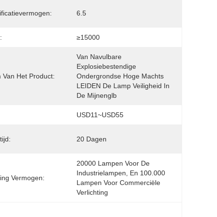
ificatievermogen:
6.5
:
≥15000
Van Navulbare 
Explosiebestendige 
Van Het Product:
Ondergrondse Hoge Machts 
LEIDEN De Lamp Veiligheid In 
De Mijnenglb
USD11~USD55
ijd:
20 Dagen
20000 Lampen Voor De 
Industrielampen, En 100.000 
ing Vermogen:
Lampen Voor Commerciële 
Verlichting