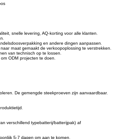
oos
t, snelle levering, AQ-korting voor alle klanten.
en.
andelsdoosverpakking en andere dingen aanpassen.
 naar maat gemaakt de verkoopoplossing te verstrekken.
men van technisch op te lossen.
t om ODM projecten te doen.
ntroleren. De gemengde steekproeven zijn aanvaardbaar.
oduktietijd.
erschillend typebatterij/batterijpak) af
oonlijk 5-7 dagen om aan te komen.