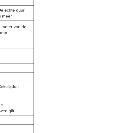
De echte duur
s meer
 meter van de
lamp
irkeltijden
de
wee gift