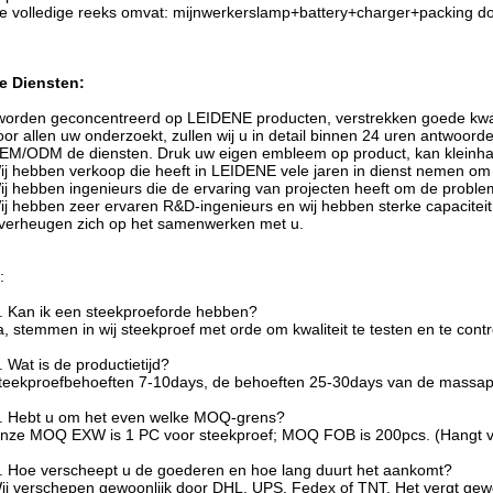
e volledige reeks omvat: mijnwerkerslamp+battery+charger+packing d
e Diensten:
worden geconcentreerd op LEIDENE producten, verstrekken goede kwalitei
oor allen uw onderzoekt, zullen wij u in detail binnen 24 uren antwoord
EM/ODM de diensten. Druk uw eigen embleem op product, kan kleinh
ij hebben verkoop die heeft in LEIDENE vele jaren in dienst nemen om
ij hebben ingenieurs die de ervaring van projecten heeft om de proble
ij hebben zeer ervaren R&D-ingenieurs en wij hebben sterke capacitei
verheugen zich op het samenwerken met u.
:
. Kan ik een steekproeforde hebben?
a, stemmen in wij steekproef met orde om kwaliteit te testen en te co
. Wat is de productietijd?
teekproefbehoeften 7-10days, de behoeften 25-30days van de massapr
. Hebt u om het even welke MOQ-grens?
nze MOQ EXW is 1 PC voor steekproef; MOQ FOB is 200pcs. (Hangt van v
. Hoe verscheept u de goederen en hoe lang duurt het aankomt?
ij verschepen gewoonlijk door DHL, UPS, Fedex of TNT. Het vergt gew