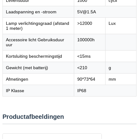
Levensduur
1000
cycli
Laadspanning en -stroom
5V@1.5A
Lamp verlichtingsgraad (afstand
>12000
Lux
1 meter)
Accessoire licht Gebruiksduur
100000h
uur
Kortsluiting beschermingstijd
<15ms
Gewicht (met batterij)
<210
g
Afmetingen
90*73*64
mm
IP Klasse
IP68
Productafbeeldingen