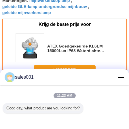
mijnwerkerskoplamp
Markeringen:
,
geleide GLB-lamp ondergrondse mijnbouw
,
geleide mijnwerkerslamp
Krijg de beste prijs voor
ATEX Goedgekeurde KL6LM
15000Lux IP68 Waterdichte
Snoerloze Mijnbouw Lamp LED
Mijnwerker Lamp
Doorgaan
sales001
Geleide mijnglb-lamp
Meer
11:23 AM
Good day, what product are you looking for?
EIDEN
Draagbare
De hoge Lamp
6.6 Lamp van
Van dra
ijnbouw
Digitaal allen in
van GLB van
GLB van Ah de
LEIDE
hte GLB
Één Draadloze
Lumenkl6lm
15000lux Geleide
Lamp