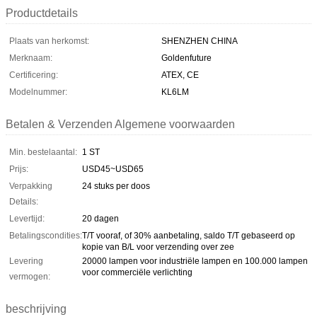
Productdetails
Plaats van herkomst:
SHENZHEN CHINA
Merknaam:
Goldenfuture
Certificering:
ATEX, CE
Modelnummer:
KL6LM
Betalen & Verzenden Algemene voorwaarden
Min. bestelaantal:
1 ST
Prijs:
USD45~USD65
Verpakking
24 stuks per doos
Details:
Levertijd:
20 dagen
Betalingscondities:
T/T vooraf, of 30% aanbetaling, saldo T/T gebaseerd op
kopie van B/L voor verzending over zee
Levering
20000 lampen voor industriële lampen en 100.000 lampen
voor commerciële verlichting
vermogen:
beschrijving