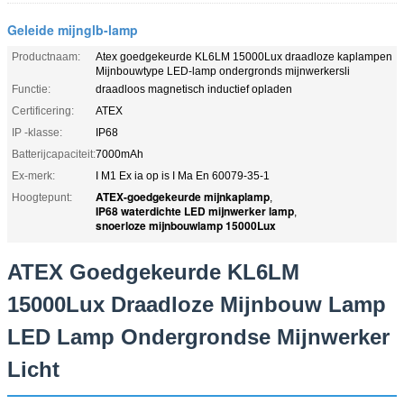
Geleide mijnglb-lamp
Productnaam:
Atex goedgekeurde KL6LM 15000Lux draadloze kaplampen
Mijnbouwtype LED-lamp ondergronds mijnwerkersli
Functie:
draadloos magnetisch inductief opladen
Certificering:
ATEX
IP -klasse:
IP68
Batterijcapaciteit:
7000mAh
Ex-merk:
I M1 Ex ia op is I Ma En 60079-35-1
ATEX-goedgekeurde mijnkaplamp
Hoogtepunt:
,
IP68 waterdichte LED mijnwerker lamp
,
snoerloze mijnbouwlamp 15000Lux
ATEX Goedgekeurde KL6LM
15000Lux Draadloze Mijnbouw Lamp
LED Lamp Ondergrondse Mijnwerker
Licht