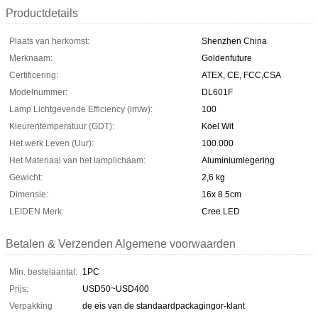
Productdetails
Plaats van herkomst:
Shenzhen China
Merknaam:
Goldenfuture
Certificering:
ATEX, CE, FCC,CSA
Modelnummer:
DL601F
Lamp Lichtgevende Efficiency (lm/w):
100
Kleurentemperatuur (GDT):
Koel Wit
Het werk Leven (Uur):
100.000
Het Materiaal van het lamplichaam:
Aluminiumlegering
Gewicht:
2,6 kg
Dimensie:
16x 8.5cm
LEIDEN Merk:
Cree LED
Betalen & Verzenden Algemene voorwaarden
Min. bestelaantal:
1PC
Prijs:
USD50~USD400
Verpakking
de eis van de standaardpackagingor-klant