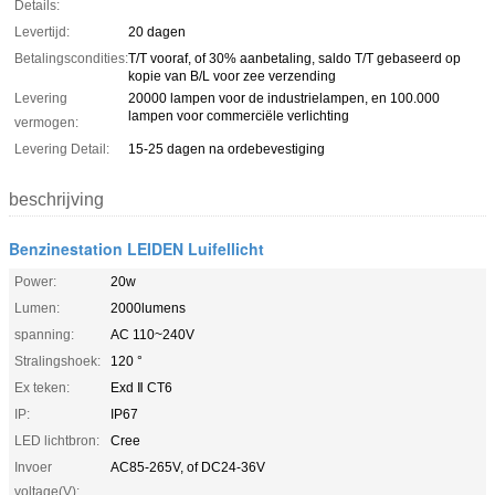
Details:
Levertijd:
20 dagen
Betalingscondities:
T/T vooraf, of 30% aanbetaling, saldo T/T gebaseerd op
kopie van B/L voor zee verzending
Levering
20000 lampen voor de industrielampen, en 100.000
lampen voor commerciële verlichting
vermogen:
Levering Detail:
15-25 dagen na ordebevestiging
beschrijving
Benzinestation LEIDEN Luifellicht
Power:
20w
Lumen:
2000lumens
spanning:
AC 110~240V
Stralingshoek:
120 °
Ex teken:
Exd Ⅱ CT6
IP:
IP67
LED lichtbron:
Cree
Invoer
AC85-265V, of DC24-36V
voltage(V):