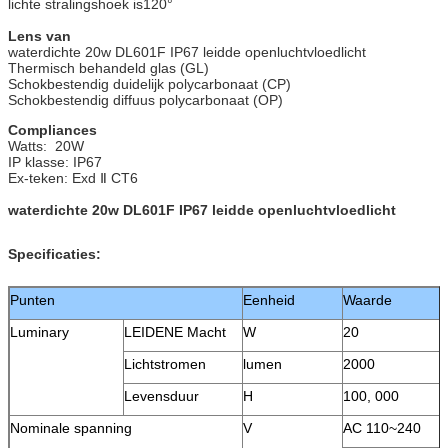
lichte stralingshoek is120°
Lens van
waterdichte 20w DL601F IP67 leidde openluchtvloedlicht
Thermisch behandeld glas (GL)
Schokbestendig duidelijk polycarbonaat (CP)
Schokbestendig diffuus polycarbonaat (OP)
Compliances
Watts: 20W
IP klasse: IP67
Ex-teken: Exd Ⅱ CT6
waterdichte 20w DL601F IP67 leidde openluchtvloedlicht
Specificaties:
Punten
Eenheid
Waarde
Luminary
LEIDENE Macht
W
20
Lichtstromen
lumen
2000
Levensduur
H
100, 000
Nominale spanning
V
AC 110~240