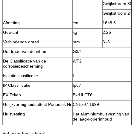
Gelijkstroom 36
Gelijkstroom 24
Afmeting
cm
16×8.5
Gewicht
kg
2.26
Verbindende draad
mm
6~8
De draad van de inham
G3/4
De Classificatie van de
WF2
corrosiebescherming
Isolatieclassificatie
I
IP Classificatie
Ip67
EX Teken
Exd Ⅱ CT6
Gelijkvormigheidsattest Periodiek Nr.
CNEx07.1999
Huisvesting
Het aluminiumhuisvesting van
de laag-koperinhoud
Het opzetten - steun: