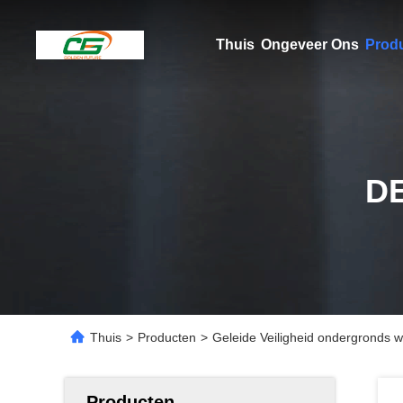
Thuis
Ongeveer Ons
Prod
D
Thuis
>
Producten
>
Geleide Veiligheid ondergronds w
Producten