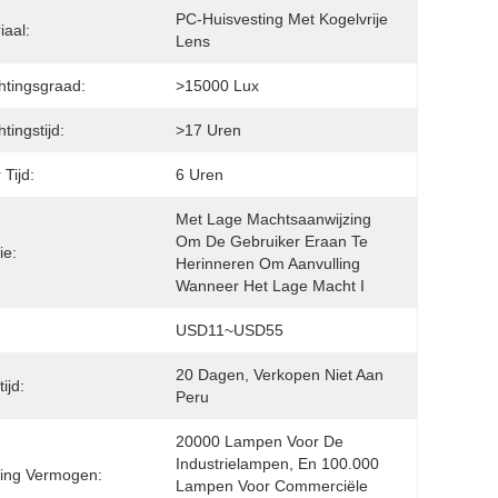
PC-Huisvesting Met Kogelvrije 
iaal:
Lens
chtingsgraad:
>15000 Lux
htingstijd:
>17 Uren
 Tijd:
6 Uren
Met Lage Machtsaanwijzing 
Om De Gebruiker Eraan Te 
ie:
Herinneren Om Aanvulling 
Wanneer Het Lage Macht I
USD11~USD55
20 Dagen, Verkopen Niet Aan 
ijd:
Peru
20000 Lampen Voor De 
Industrielampen, En 100.000 
ing Vermogen:
Lampen Voor Commerciële 