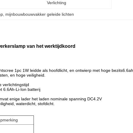
Verlichting
mp
, 
mijnbouwbouwvakker geleide lichten
werkerslamp van het werktijdkoord
ee 1pc 1W leidde als hoofdlicht, en ontwierp met hoge bezits6.6ah nav
osten, en hoge veiligheid.
verlichtingstijd
et 6.6Ah-Li-Ion
batterij
omvat enige lader het laden nominale spanning DC4.2V
ligheid, waterdicht, stofdicht.
opmerking