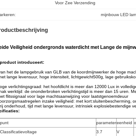
Voor Zee Verzending
arkeren:
mijnbouw LED la
roductbeschrijving
eide Veiligheid ondergronds waterdicht met Lange de mijn
product introduceert:
an het de lampgebruik van GLB van de koordmijnwerker de hoge machtscr
 met lange levensuur, hoge intensiteit, lichtgewicht500g, lage gebruiksk
oge verlichtingsgraad: het hoofdlicht is meer dan 12000 Lux in volledige 
nak werktijd: de ononderbroken verlichtingstijd is meer dan 15 uren. M
et flitssignaal voor lage machtsaanwijzing voor laatstgenoemdeuur
oorzorgsmaatregelen inzake veiligheid: met kort:sluitenbescherming, 
rij onderhoud, tijd met lange levensuur, intrinsiek explosiebestendige vei
ificaties:
punt
parameter
eenheid
Classificatievoltage
3.7
V