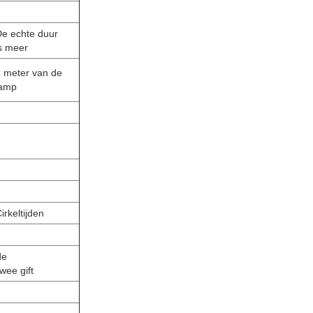
De echte duur
s meer
 meter van de
lamp
irkeltijden
de
wee gift