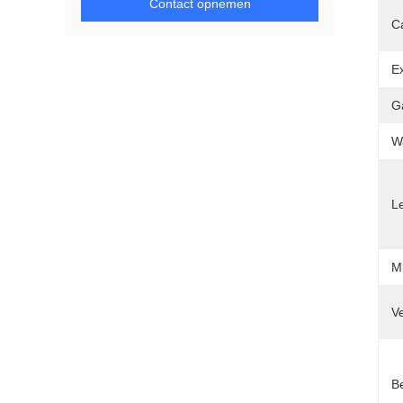
Contact opnemen
Ca
E
Ga
Wa
L
Mi
Ve
Be