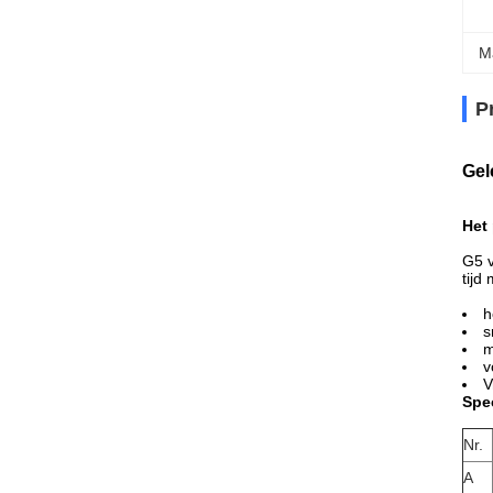
M
P
Gel
Het 
G5 v
tijd
h
s
m
v
V
Spec
Nr.
A