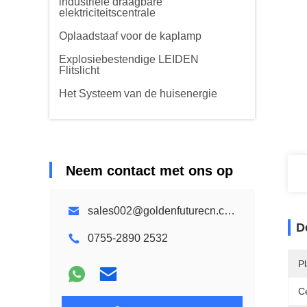
industriële draagbare
elektriciteitscentrale
Oplaadstaaf voor de kaplamp
Explosiebestendige LEIDEN
Flitslicht
Het Systeem van de huisenergie
Neem contact met ons op
sales002@goldenfuturecn.com
D
0755-2890 2532
P
Ce