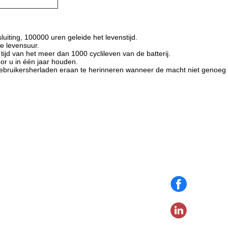
luiting, 100000 uren geleide het levenstijd.
nge levensuur.
ijd van het meer dan 1000 cyclileven van de batterij.
oor u in één
jaar
houden
.
ebruikersherladen eraan te herinneren wanneer de macht niet genoeg 