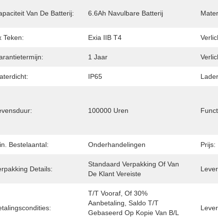
paciteit Van De Batterij:
6.6Ah Navulbare Batterij
Mater
x Teken:
Exia IIB T4
Verli
rantietermijn:
1 Jaar
Verlic
terdicht:
IP65
Lader
evensduur:
100000 Uren
Funct
n. Bestelaantal:
Onderhandelingen
Prijs:
Standaard Verpakking Of Van 
rpakking Details:
Levert
De Klant Vereiste
T/T Vooraf, Of 30% 
Aanbetaling, Saldo T/T 
talingscondities:
Lever
Gebaseerd Op Kopie Van B/L 