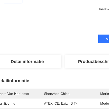
Toeleve
V
Detailinformatie
Productbeschr
etailinformatie
laats Van Herkomst
Shenzhen China
Merk
rtificering
ATEX, CE, Exia IIB T4
Mode