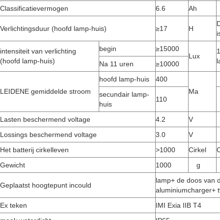
Classificatievermogen
6.6
Ah
Verlichtingsduur (hoofd lamp-huis)
≥17
H
i
begin
≥15000
intensiteit van verlichting
1
Lux
(hoofd lamp-huis)
Na 11 uren
≥10000
hoofd lamp-huis
400
LEIDENE gemiddelde stroom
Ma
secundair lamp-
110
huis
Lasten beschermend voltage
4.2
V
Lossings beschermend voltage
3.0
V
Het batterij cirkelleven
>
1000
Cirkel
C
Gewicht
1000
g
lamp+ de doos van 
Geplaatst hoogtepunt incould
aluminiumcharger+ t
Ex teken
IMI Exia IIB T4