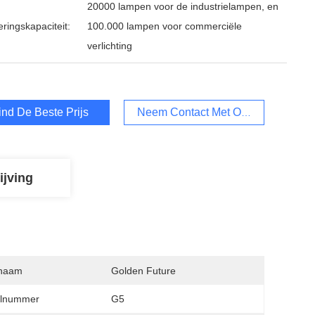
20000 lampen voor de industrielampen, en
ringskapaciteit:
100.000 lampen voor commerciële
verlichting
ind De Beste Prijs
Neem Contact Met Ons Op
ijving
naam
Golden Future
lnummer
G5