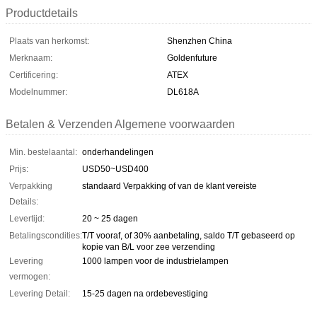
Productdetails
Plaats van herkomst:
Shenzhen China
Merknaam:
Goldenfuture
Certificering:
ATEX
Modelnummer:
DL618A
Betalen & Verzenden Algemene voorwaarden
Min. bestelaantal:
onderhandelingen
Prijs:
USD50~USD400
Verpakking
standaard Verpakking of van de klant vereiste
Details:
Levertijd:
20 ~ 25 dagen
Betalingscondities:
T/T vooraf, of 30% aanbetaling, saldo T/T gebaseerd op
kopie van B/L voor zee verzending
Levering
1000 lampen voor de industrielampen
vermogen:
Levering Detail:
15-25 dagen na ordebevestiging