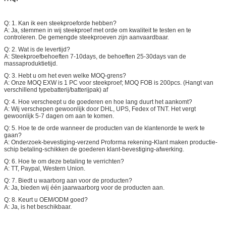
Q: 1. Kan ik een steekproeforde hebben?
A: Ja, stemmen in wij steekproef met orde om kwaliteit te testen en te
controleren. De gemengde steekproeven zijn aanvaardbaar.
Q: 2. Wat is de levertijd?
A: Steekproefbehoeften 7-10days, de behoeften 25-30days van de
massaproduktietijd.
Q: 3. Hebt u om het even welke MOQ-grens?
A: Onze MOQ EXW is 1 PC voor steekproef; MOQ FOB is 200pcs. (Hangt van
verschillend typebatterij/batterijpak) af
Q: 4. Hoe verscheept u de goederen en hoe lang duurt het aankomt?
A: Wij verschepen gewoonlijk door DHL, UPS, Fedex of TNT. Het vergt
gewoonlijk 5-7 dagen om aan te komen.
Q: 5. Hoe te de orde wanneer de producten van de klantenorde te werk te
gaan?
A: Onderzoek-bevestiging-verzend Proforma rekening-Klant maken productie-
schip betaling-schikken de goederen klant-bevestiging-afwerking.
Q: 6. Hoe te om deze betaling te verrichten?
A: TT, Paypal, Western Union.
Q: 7. Biedt u waarborg aan voor de producten?
A: Ja, bieden wij één jaarwaarborg voor de producten aan.
Q: 8. Keurt u OEM/ODM goed?
A: Ja, is het beschikbaar.