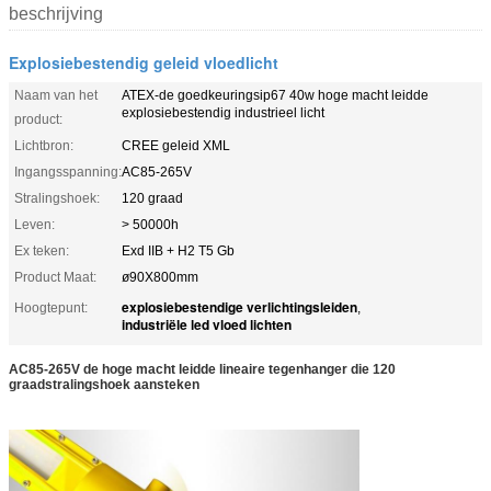
beschrijving
Explosiebestendig geleid vloedlicht
Naam van het
ATEX-de goedkeuringsip67 40w hoge macht leidde
explosiebestendig industrieel licht
product:
Lichtbron:
CREE geleid XML
Ingangsspanning:
AC85-265V
Stralingshoek:
120 graad
Leven:
> 50000h
Ex teken:
Exd IIB + H2 T5 Gb
Product Maat:
ø90X800mm
explosiebestendige verlichtingsleiden
Hoogtepunt:
,
industriële led vloed lichten
AC85-265V de hoge macht leidde lineaire tegenhanger die 120
graadstralingshoek aansteken