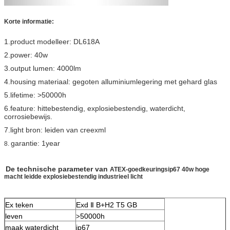
Korte informatie:
1.product modelleer: DL618A
2.power: 40w
3.output lumen: 4000lm
4.housing materiaal: gegoten alluminiumlegering met gehard glas
5.lifetime: >50000h
6.feature: hittebestendig, explosiebestendig, waterdicht,
corrosiebewijs.
7.light bron: leiden van creexml
garantie: 1year
8.
De technische parameter van
ATEX-goedkeuringsip67 40w hoge
macht leidde explosiebestendig industrieel licht
Ex teken
Exd
Ⅱ B+H2
T5 GB
leven
50000h
>
maak waterdicht
ip67