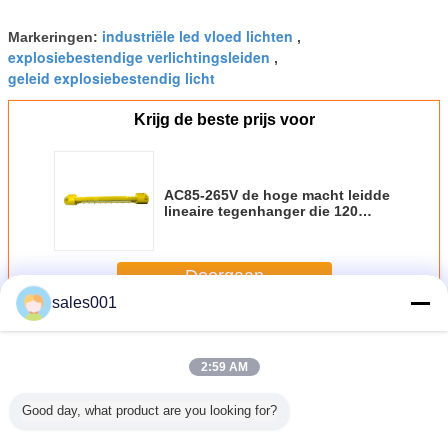
industriële led vloed lichten
Markeringen:
,
explosiebestendige verlichtingsleiden
,
geleid explosiebestendig licht
Krijg de beste prijs voor
AC85-265V de hoge macht leidde
lineaire tegenhanger die 120
graadstralingshoek aansteken
Doorgaan
sales001
Explosiebestendig geleid vloedlicht
Meer
2:59 AM
Good day, what product are you looking for?
an de de
DL618 40W &
ATEX DL230 20-
ATEX
40 watt