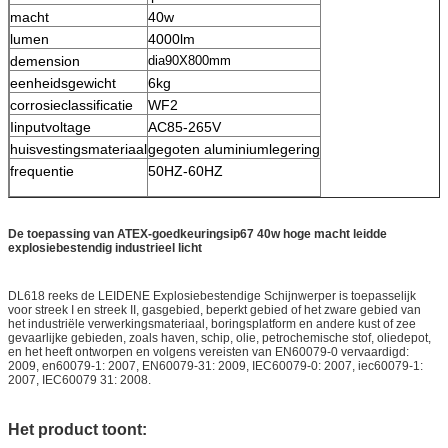
macht
40w
lumen
4000lm
demension
dia90X800mm
eenheidsgewicht
6kg
corrosieclassificatie
WF2
Iinputvoltage
AC85-265V
huisvestingsmateriaal
gegoten aluminiumlegering
frequentie
50HZ-60HZ
De toepassing van ATEX-goedkeuringsip67 40w hoge macht leidde
explosiebestendig industrieel licht
DL618 reeks de LEIDENE Explosiebestendige Schijnwerper is toepasselijk
voor streek I en streek II, gasgebied, beperkt gebied of het zware gebied van
het industriële verwerkingsmateriaal, boringsplatform en andere kust of zee
gevaarlijke gebieden, zoals haven, schip, olie, petrochemische stof, oliedepot,
en het heeft ontworpen en volgens vereisten van EN60079-0 vervaardigd:
2009, en60079-1: 2007, EN60079-31: 2009, IEC60079-0: 2007, iec60079-1:
2007, IEC60079 31: 2008.
Het product toont: