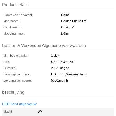
Productdetails
Plaats van herkomst:
China
Merknaam:
Golden Future Ltd
Certificering:
CE ATEX
Modelnummer:
kl6lm
Betalen & Verzenden Algemene voorwaarden
Min. bestelaantal:
1 stuk
Prijs:
USD11~USD55
Levertijd:
20-25 dagen
Betalingscondities:
L / C, T / T, Western Union
Levering vermogen:
5000/month
beschrijving
LED licht mijnbouw
Macht:
1W