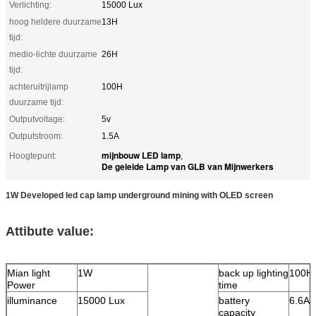
Verlichting:
15000 Lux
hoog heldere duurzame
13H
tijd:
medio-lichte duurzame
26H
tijd:
achteruitrijlamp
100H
duurzame tijd:
Outputvoltage:
5v
Outputstroom:
1.5A
mijnbouw LED lamp
Hoogtepunt:
,
De geleide Lamp van GLB van Mijnwerkers
1W Developed led cap lamp underground mining with OLED screen
Attibute value:
Mian light
1W
back up lighting
100H
Power
time
illuminance
15000 Lux
battery
6.6A
capacity