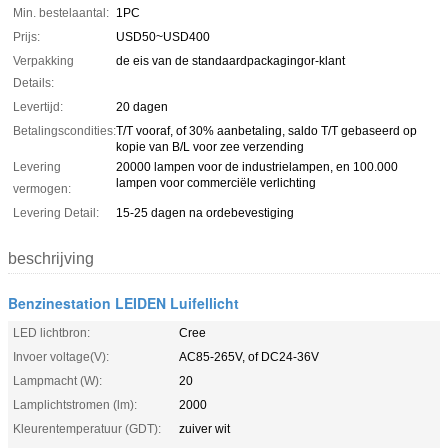
Min. bestelaantal:
1PC
Prijs:
USD50~USD400
Verpakking
de eis van de standaardpackagingor-klant
Details:
Levertijd:
20 dagen
Betalingscondities:
T/T vooraf, of 30% aanbetaling, saldo T/T gebaseerd op
kopie van B/L voor zee verzending
Levering
20000 lampen voor de industrielampen, en 100.000
lampen voor commerciële verlichting
vermogen:
Levering Detail:
15-25 dagen na ordebevestiging
beschrijving
Benzinestation LEIDEN Luifellicht
LED lichtbron:
Cree
Invoer voltage(V):
AC85-265V, of DC24-36V
Lampmacht (W):
20
Lamplichtstromen (lm):
2000
Kleurentemperatuur (GDT):
zuiver wit