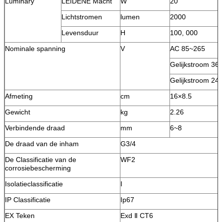
Luminary
LEIDENE Macht
W
20
Lichtstromen
lumen
2000
Levensduur
H
100, 000
Nominale spanning
V
AC 85~265
Gelijkstroom 36
Gelijkstroom 24
Afmeting
cm
16×8.5
Gewicht
kg
2.26
Verbindende draad
mm
6~8
De draad van de inham
G3/4
De Classificatie van de
WF2
corrosiebescherming
Isolatieclassificatie
I
IP Classificatie
Ip67
EX Teken
Exd Ⅱ CT6