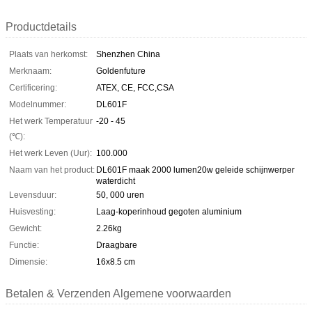
Productdetails
Plaats van herkomst:
Shenzhen China
Merknaam:
Goldenfuture
Certificering:
ATEX, CE, FCC,CSA
Modelnummer:
DL601F
Het werk Temperatuur
-20 - 45
(℃):
Het werk Leven (Uur):
100.000
Naam van het product:
DL601F maak 2000 lumen20w geleide schijnwerper
waterdicht
Levensduur:
50, 000 uren
Huisvesting:
Laag-koperinhoud gegoten aluminium
Gewicht:
2.26kg
Functie:
Draagbare
Dimensie:
16x8.5 cm
Betalen & Verzenden Algemene voorwaarden