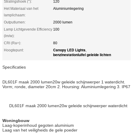
Stralingshoek (°):
120
Het Materiaal van het
Aluminiumlegering
lamplichaam:
Outputlumen:
2000 lumen
Lamp Lichtgevende Efficiency
100
(lm/w):
CRI (Ra>):
80
Canopy LED Lights
Hoogtepunt:
,
benzinestationluifel geleide lichten
Specificaties
DL601F maak 2000 lumen20w geleide schijnwerper 1 waterdicht.
Vorm; ronde, diameter 20cm 2. Hoursing: Aluminiumlegering 3. IP67
DL601F maak 2000 lumen20w geleide schijnwerper waterdicht
Woningbouw
Laag-koperinhoud gegoten aluminium
Laag van het veiligheids de gele poeder