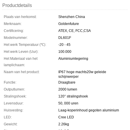
Productdetails
Plaats van herkomst:
Shenzhen China
Merknaam:
Goldenfuture
Certificering:
ATEX, CE, FCC,CSA
Modelnummer:
DL601F
Het werk Temperatuur (℃):
-20 - 45
Het werk Leven (Uur):
100.000
Het Materiaal van het
Aluminiumlegering
lamplichaam:
Naam van het product:
IP67 hoge machts20w geleide
schijnwerper
Functie:
Draagbare
Outputlumen:
2000 lumen
Stralingshoek:
120° stralingshoek
Levensduur:
50, 000 uren
Huisvesting:
Laag-koperinhoud gegoten aluminium
LED:
Cree LED
Gewicht:
2.26kg