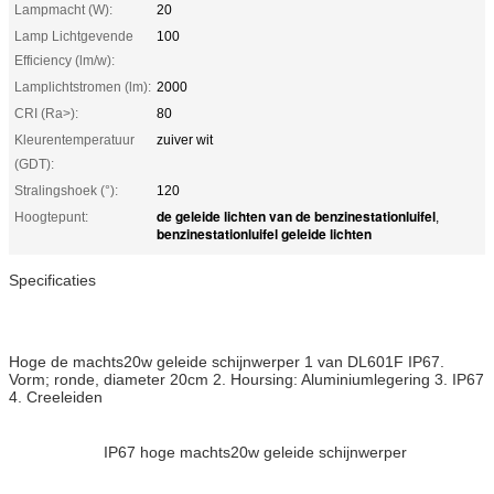
Lampmacht (W):
20
Lamp Lichtgevende
100
Efficiency (lm/w):
Lamplichtstromen (lm):
2000
CRI (Ra>):
80
Kleurentemperatuur
zuiver wit
(GDT):
Stralingshoek (°):
120
de geleide lichten van de benzinestationluifel
Hoogtepunt:
,
benzinestationluifel geleide lichten
Specificaties
Hoge de machts20w geleide schijnwerper 1 van DL601F IP67.
Vorm; ronde, diameter 20cm 2. Hoursing: Aluminiumlegering 3. IP67
4. Creeleiden
IP67 hoge machts20w geleide schijnwerper