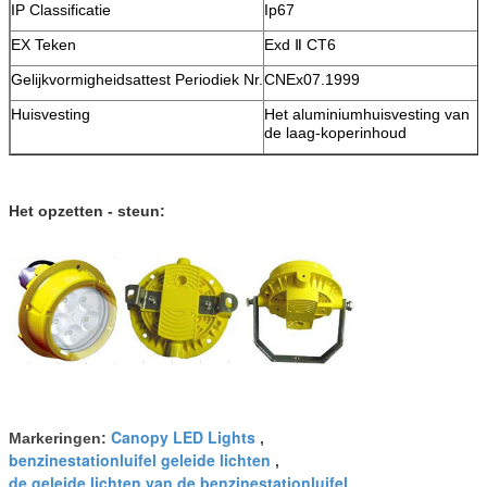
IP Classificatie
Ip67
EX Teken
Exd Ⅱ CT6
Gelijkvormigheidsattest Periodiek Nr.
CNEx07.1999
Huisvesting
Het aluminiumhuisvesting van
de laag-koperinhoud
Het opzetten - steun:
Canopy LED Lights
Markeringen:
,
benzinestationluifel geleide lichten
,
de geleide lichten van de benzinestationluifel