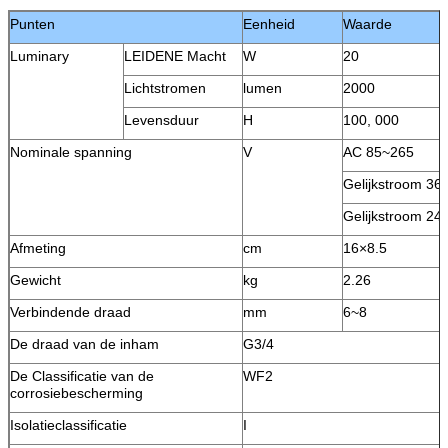
Punten
Eenheid
Waarde
Luminary
LEIDENE Macht
W
20
Lichtstromen
lumen
2000
Levensduur
H
100, 000
Nominale spanning
V
AC 85~265
Gelijkstroom 36
Gelijkstroom 24
Afmeting
cm
16×8.5
Gewicht
kg
2.26
Verbindende draad
mm
6~8
De draad van de inham
G3/4
De Classificatie van de
WF2
corrosiebescherming
Isolatieclassificatie
I