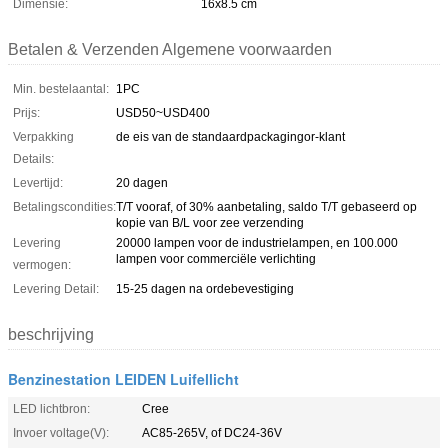
Dimensie:
16x8.5 cm
Betalen & Verzenden Algemene voorwaarden
Min. bestelaantal:
1PC
Prijs:
USD50~USD400
Verpakking
de eis van de standaardpackagingor-klant
Details:
Levertijd:
20 dagen
Betalingscondities:
T/T vooraf, of 30% aanbetaling, saldo T/T gebaseerd op
kopie van B/L voor zee verzending
Levering
20000 lampen voor de industrielampen, en 100.000
lampen voor commerciële verlichting
vermogen:
Levering Detail:
15-25 dagen na ordebevestiging
beschrijving
Benzinestation LEIDEN Luifellicht
LED lichtbron:
Cree
Invoer voltage(V):
AC85-265V, of DC24-36V