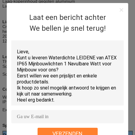
Laag-koperinhoud gegoten aluminium
Laag van het veiligheids de gele poeder
Laat een bericht achter
Lichtbron
We bellen je snel terug!
Creeleiden
het 50.000 uren gemiddelde geschatte leven
2000 lumen
120° stralingshoek
Lens
Thermisch behandeld glas (GL)
Schokbestendig duidelijk polycarbonaat (CP)
Schokbestendig diffuus polycarbonaat (OP)
Compliances
Watts: 20W
IP klasse: IP67
Ex-teken: Exd Ⅱ CT6
Specificaties:
VERZENDEN
Punten
Eenheid
Waarde