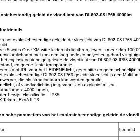
losiebestendig geleid de vloedlicht van DL602-08 IP65 4000lm
ductdetails
an het explosiebestendige geleide de vloedlicht van DL602-08 IP65 400
uikt.
pcs 5 watts Cree XM witte leiden als lichtbron, leven is meer dan 100.0
luminiumlichaam met met een laag bedekte polyester, gehard vliegtuigg
s het explosiebestendige geleide de vloedlicht van DL602-08 IP65 4000
stand, en goede lichte transparantie.
een UV of IRL voor het LEIDENE licht, geen hitte en geen schadelijke s
et explosiebestendige DL602-08 IP66 geleide vloedlicht is een Multifun
jnwerper, die als straatlantaarn kan worden gebruikt,
nellicht, of vloedverlichting in gevaarlijk en explosief milieu.
utputlumen: 4000 lumen,
ter-bewijs: classificatie: IP65
EX Teken:
ExnA II T3
hnische parameters van het explosiebestendige geleide de vloedl
ten
Eenheid