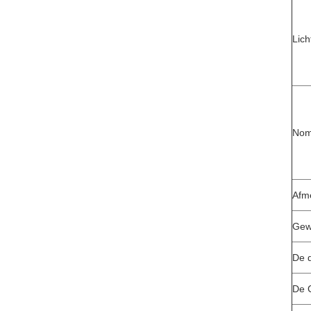
Lich
Nom
Afm
Gew
De 
De C