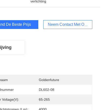
verlichting
ind De Beste Prijs
Neem Contact Met Ons Op
ijving
naam
Goldenfuture
lnummer
DL602-08
r Voltage(V):
65-265
ichtstromen (lm):
4000