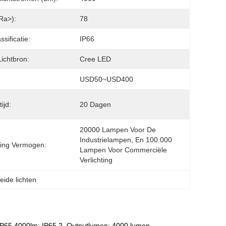
Ra>):
78
ssificatie:
IP66
ichtbron:
Cree LED
USD50~USD400
ijd:
20 Dagen
20000 Lampen Voor De 
Industrielampen, En 100.000 
ing Vermogen:
Lampen Voor Commerciële 
Verlichting
leide lichten
8 IP65 4000lm: IP65 2. Outputlumen: 4000 lumen