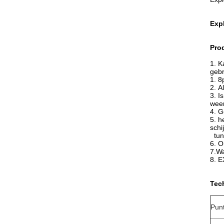
Exp
Pro
1.
K
gebr
1. 8
2. A
3.
I
weer
4. G
5. h
schi
tun
6. O
7.Wa
8. 
Tec
Pun