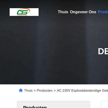
Thuis
Ongeveer Ons
Prod
D
Thuis
>
Producten
>
AC 230V Explosiebestendige Gele
Producten