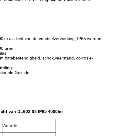
0lm als licht van de voedselverwerking, IP65 worden
00 uren
las.
lm hittebestendigheid, schokweerstand, corrosie-
traling.
ctionele Geleide
icht van DL602-08 IP65 4000lm
Waarde