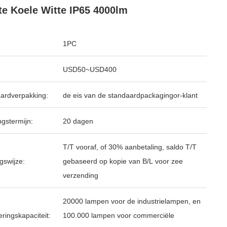
te Koele Witte IP65 4000lm
1PC
USD50~USD400
ardverpakking:
de eis van de standaardpackagingor-klant
ngstermijn:
20 dagen
T/T vooraf, of 30% aanbetaling, saldo T/T
gswijze:
gebaseerd op kopie van B/L voor zee
verzending
20000 lampen voor de industrielampen, en
ringskapaciteit:
100.000 lampen voor commerciële