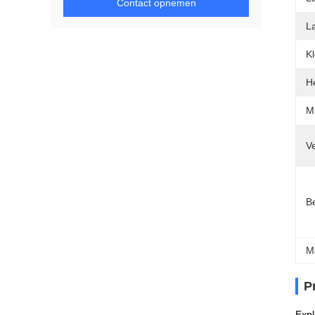
Contact opnemen
L
K
H
Mi
Ve
Be
M
P
Expl