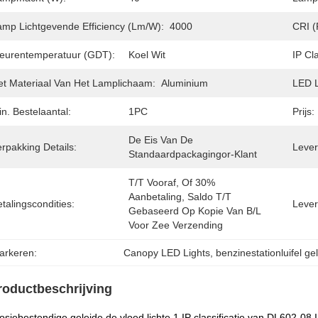
amp Lichtgevende Efficiency (lm/w):
4000
CRI (
leurentemperatuur (GDT):
Koel Wit
IP Cla
et Materiaal Van Het Lamplichaam:
Aluminium
LED L
n. Bestelaantal:
1PC
Prijs:
De Eis Van De 
rpakking Details:
Levert
Standaardpackagingor-Klant
T/T Vooraf, Of 30% 
Aanbetaling, Saldo T/T 
talingscondities:
Lever
Gebaseerd Op Kopie Van B/L 
Voor Zee Verzending
arkeren:
Canopy LED Lights
, 
benzinestationluifel ge
roductbeschrijving
osiebestendige geleide de vloed lichte 1.IP classificatie van DL602-0