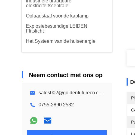
industriële draagbare
elektriciteitscentrale
Oplaadstaaf voor de kaplamp
Explosiebestendige LEIDEN
Flitslicht
Het Systeem van de huisenergie
Neem contact met ons op
D
sales002@goldenfuturecn.com
P
0755-2890 2532
Ce
P
L