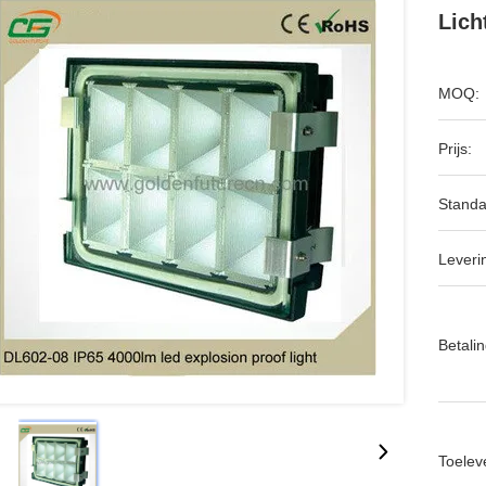
Lich
MOQ:
Prijs:
Standa
Leveri
Betalin
Toeleve