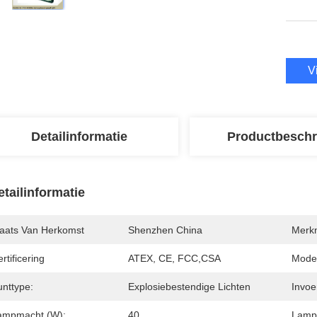
V
Detailinformatie
Productbeschr
etailinformatie
laats Van Herkomst
Shenzhen China
Merk
rtificering
ATEX, CE, FCC,CSA
Mode
unttype:
Explosiebestendige Lichten
Invoe
ampmacht (W):
40
Lampl