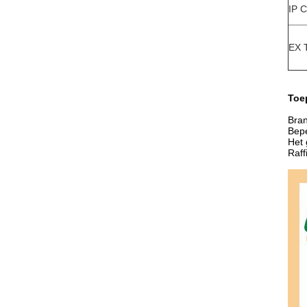
IP C
EX 
Toe
Bran
Bepe
Het 
Raff