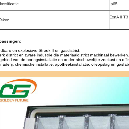
lassificatie
Ip65
ExnA II T3
Teken
passingen
:
dbare en explosieve Streek II en gasdistrict.
rk district en zware industrie die materiaaldistrict machinaal bewerken
gebied van de boringsinstallatie en ander afschuwelijke zeekust en off
inaderij, chemische installatie, apotheekinstallatie, olieopslag en gasfab