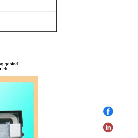
.
ing gebied.
riek