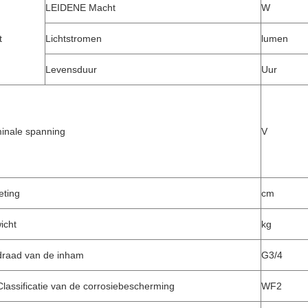
LEIDENE Macht
W
t
Lichtstromen
lumen
Levensduur
Uur
inale spanning
V
eting
cm
icht
kg
draad van de inham
G3/4
lassificatie van de corrosiebescherming
WF2