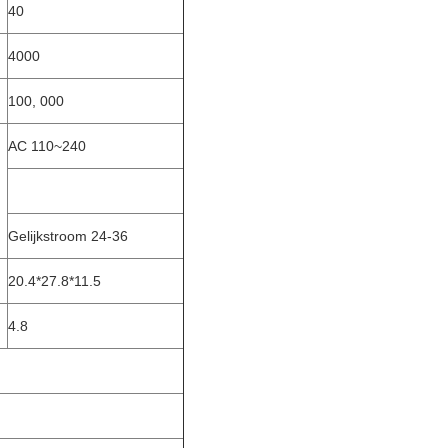
40
4000
100, 000
AC 110~240
Gelijkstroom 24-36
20.4*27.8*11.5
4.8