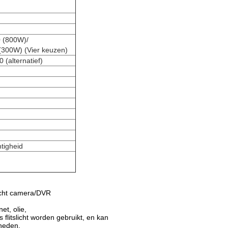
 (800W)/
300W) (Vier keuzen)
(alternatief)
tigheid
slicht camera/DVR
et, olie,
flitslicht worden gebruikt, en kan
nheden.