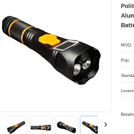
Poli
Alum
Batte
MOQ:
Prijs:
Standa
Leveri
Betalin