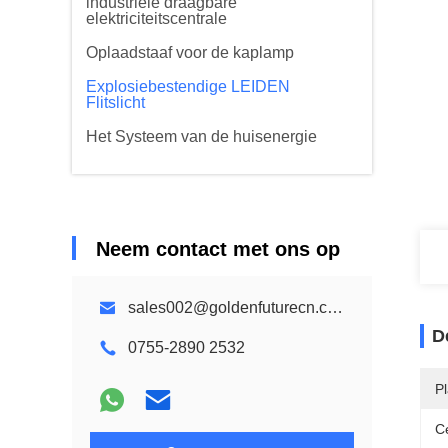
industriële draagbare
elektriciteitscentrale
Oplaadstaaf voor de kaplamp
Explosiebestendige LEIDEN
Flitslicht
Het Systeem van de huisenergie
Neem contact met ons op
sales002@goldenfuturecn.com
D
0755-2890 2532
P
Ce