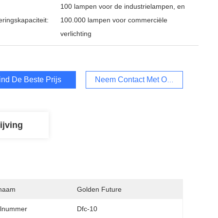
100 lampen voor de industrielampen, en
ringskapaciteit:
100.000 lampen voor commerciële
verlichting
ind De Beste Prijs
Neem Contact Met Ons Op
ijving
naam
Golden Future
lnummer
Dfc-10