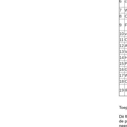
6
c
7
W
8
C
9
F
10
v
11
O
12
A
13
V
14
H
15
P
16
G
17
W
18
O
19
I
Toep
Dit 
de p
neem