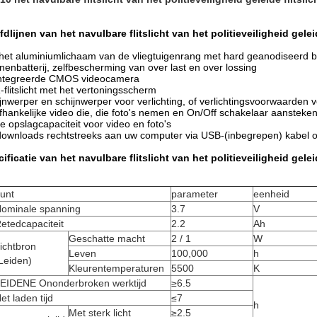
dlijnen van het navulbare flitslicht van het politieveiligheid gele
het aluminiumlichaam van de vliegtuigenrang met hard geanodiseerd b
onenbatterij, zelfbescherming van over last en over lossing
ntegreerde CMOS videocamera
flitslicht met het vertoningsscherm
jnwerper en schijnwerper voor verlichting, of verlichtingsvoorwaarden v
hankelijke video die, die foto's nemen en On/Off schakelaar aansteke
e opslagcapaciteit voor video en foto's
ownloads rechtstreeks aan uw computer via USB-(inbegrepen) kabel of
ificatie van het navulbare flitslicht van het politieveiligheid gele
unt
parameter
eenheid
ominale spanning
3.7
V
etedcapaciteit
2.2
Ah
Geschatte macht
2 / 1
W
ichtbron
Leven
100,000
h
Leiden)
Kleurentemperaturen
5500
K
EIDENE Ononderbroken werktijd
≥6.5
et laden tijd
≤7
h
Met sterk licht
≥2.5