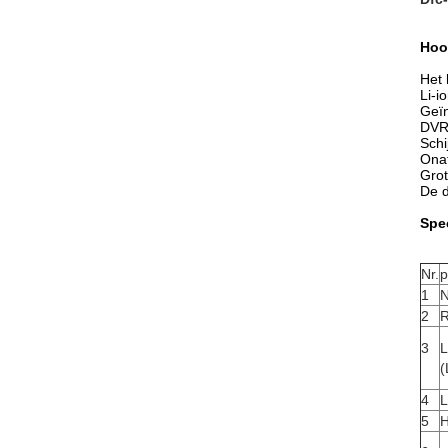
Hoof
Het 
Li-i
Geï
DVR-
Schi
Onaf
Grot
De d
Spec
Nr.
p
1
N
2
R
3
L
(
4
L
5
H