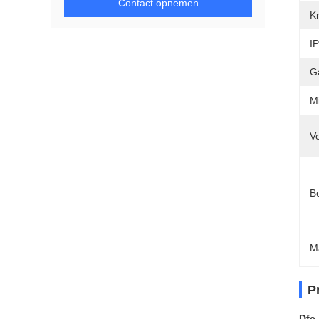
Contact opnemen
K
IP
Ga
Mi
Ve
Be
M
P
Dfc-