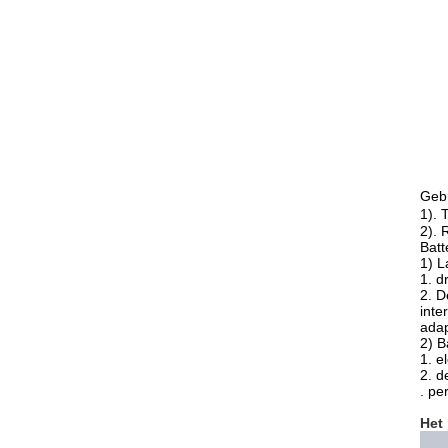
Gebr
1). 
2). 
Batte
1) 
1. d
2. D
inte
adap
2) Ba
1. e
2. d
. pe
Het