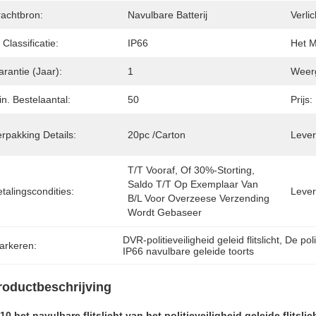
rachtbron:
Navulbare Batterij
Verli
 Classificatie:
IP66
Het M
rantie (Jaar):
1
Weer
n. Bestelaantal:
50
Prijs:
rpakking Details:
20pc /carton
Levert
T/T Vooraf, Of 30%-Storting, 
Saldo T/T Op Exemplaar Van 
talingscondities:
Lever
B/L Voor Overzeese Verzending 
Wordt Gebaseer
DVR-politieveiligheid geleid flitslicht
, 
De poli
arkeren:
IP66 navulbare geleide toorts
roductbeschrijving
10 het navulbare flitslicht van het politieveiligheid geleide flitsl