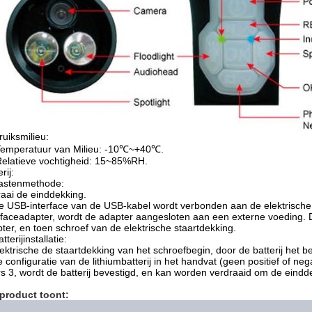
uiksmilieu:
Temperatuur van Milieu: -10℃~+40℃.
Relatieve vochtigheid: 15~85%RH.
rij:
Lastenmethode:
raai de einddekking.
e USB-interface van de USB-kabel wordt verbonden aan de elektrische
rfaceadapter, wordt de adapter aangesloten aan een externe voeding. De
ter, en toen schroef van de elektrische staartdekking.
tterijinstallatie:
lektrische de staartdekking van het schroefbegin, door de batterij het b
e configuratie van de lithiumbatterij in het handvat (geen positief of nega
rs 3, wordt de batterij bevestigd, en kan worden verdraaid om de eindd
 product toont: