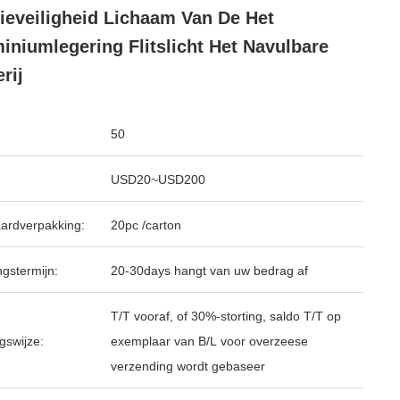
tieveiligheid Lichaam Van De Het
iniumlegering Flitslicht Het Navulbare
rij
50
USD20~USD200
ardverpakking:
20pc /carton
ngstermijn:
20-30days hangt van uw bedrag af
T/T vooraf, of 30%-storting, saldo T/T op
gswijze:
exemplaar van B/L voor overzeese
verzending wordt gebaseer