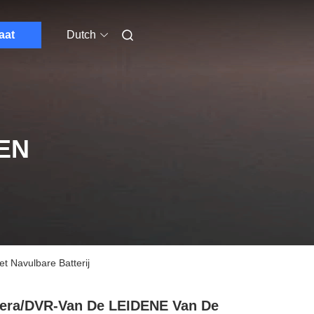
aat
Dutch
EN
t Navulbare Batterij
era/DVR-Van De LEIDENE Van De