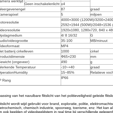
amera werktijd
Geen inschakelenlicht
≥4
eergevenengel
87
graad
amerapixel
5
miljoen
4000×3000 (1200W)/3200×2400
otoresolutie
2592×1944 (500W)/2048×1536 (
ideoresolutie
1920x1080, 1280x720, 840 x 480 
pslagmedium
4/ 8 16/32
G
udio/videogrootte
35-100
MB/minuut
ideoformaat
MP4
et batterij cirkelleven
1000
cirkel
roductdimensie
Φ65×230
mm
ewicht (ongeveer)
490
g
erkende Temperatuur
-10~+40
graad
perationHumidity
15~85%
Relatieve voch
IP66
P Rang
assing van het navulbare flitslicht van het politieveiligheid geleide flit
flitslicht wordt wijd gebruikt voor brand, exploratie, politie, elektromachtsn
etrochemisch, chemisch industrie, spoorweg, toerisme, enz. Het kan als 
 ook beelden of videobeeldstem in real time bij verschillende gelege