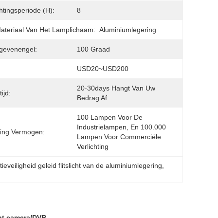
chtingsperiode (h):
8
ateriaal Van Het Lamplichaam:
Aluminiumlegering
gevenengel:
100 Graad
USD20~USD200
20-30days Hangt Van Uw 
ijd:
Bedrag Af
100 Lampen Voor De 
Industrielampen, En 100.000 
ing Vermogen:
Lampen Voor Commerciële 
Verlichting
tieveiligheid geleid flitslicht van de aluminiumlegering
, 
icht camera/DVR