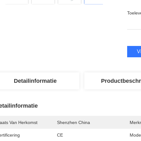
Toeleve
V
Detailinformatie
Productbeschr
etailinformatie
laats Van Herkomst
Shenzhen China
Merk
rtificering
CE
Mode